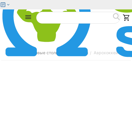
Меню
Найти
Главная
Игровые столы
Аэрохоккей
Аэрохоккей PARTI
/
/
/