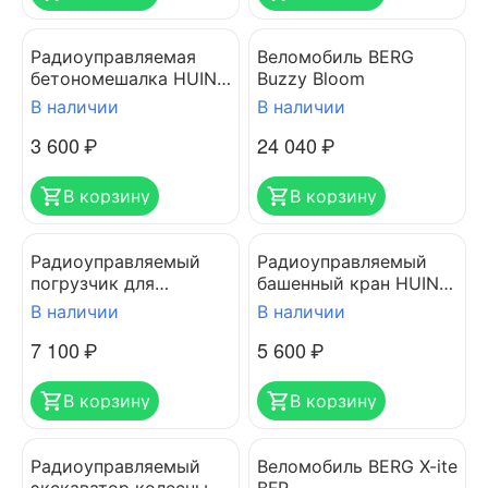
Радиоуправляемая
Веломобиль BERG
бетономешалка HUINA
Buzzy Bloom
1333 (пластик)
В наличии
В наличии
3 600
₽
24 040
₽
В корзину
В корзину
Радиоуправляемый
Радиоуправляемый
погрузчик для
башенный кран HUINA
металлолома HUINA
1585
В наличии
В наличии
1571
7 100
₽
5 600
₽
В корзину
В корзину
Радиоуправляемый
Веломобиль BERG X-ite