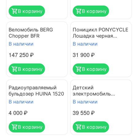
В корзину
В корзину
Веломобиль BERG
Поницикл PONYCYCLE
Chopper BFR
Лошадка черная
средняя Ux426
В наличии
В наличии
147 250
₽
31 900
₽
В корзину
В корзину
Радиоуправляемый
Детский
бульдозер HUINA 1520
электромобиль
RIVERTOYS
В наличии
В наличии
Lamborghini Urus
4 000
₽
39 550
₽
GREEN
В корзину
В корзину