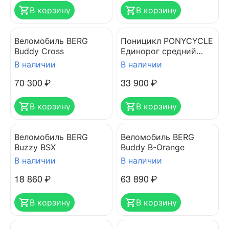
В корзину
В корзину
Веломобиль BERG
Поницикл PONYCYCLE
Buddy Cross
Единорог средний
Ux402
В наличии
В наличии
70 300
₽
33 900
₽
В корзину
В корзину
Веломобиль BERG
Веломобиль BERG
Buzzy BSX
Buddy B-Orange
В наличии
В наличии
18 860
₽
63 890
₽
В корзину
В корзину