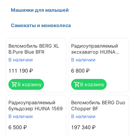
Машинки для малышей
Самокаты и моноколеса
Веломобиль BERG XL
Радиоуправляемый
B.Pure Blue BFR
экскаватор HUINA
1550
В наличии
В наличии
111 190
₽
6 800
₽
В корзину
В корзину
Радиоуправляемый
Веломобиль BERG Duo
бульдозер HUINA 1569
Chopper BF
В наличии
В наличии
6 500
₽
197 340
₽