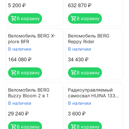
5 200
₽
632 870
₽
В корзину
В корзину
Веломобиль BERG X-
Веломобиль BERG
plore BFR
Reppy Rider
В наличии
В наличии
164 080
₽
34 430
₽
В корзину
В корзину
Веломобиль BERG
Радиоуправляемый
Buzzy Bloom 2 в 1
самосвал HUINA 1332
(пластик)
В наличии
В наличии
29 240
₽
3 600
₽
В корзину
В корзину