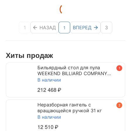
1
НАЗАД
ВПЕРЕД
3
1
Хиты продаж
Бильярдный стол для пула
1
WEEKEND BILLIARD COMPANY
DYNAMIC TRIUMPH 7 ф (черный)
В наличии
212 468
₽
Неразборная гантель c
2
вращающейся ручкой 31 кг
В наличии
12 510
₽