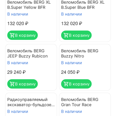
Веломобиль BERG XL
Веломобиль BERG XL
B.Super Yellow BFR
B.Super Blue BFR
В наличии
В наличии
132 020
₽
132 020
₽
В корзину
В корзину
Веломобиль BERG
Веломобиль BERG
JEEP Buzzy Rubicon
Buzzy Nitro
В наличии
В наличии
29 240
₽
24 050
₽
В корзину
В корзину
Радиоуправляемый
Веломобиль BERG
экскаватор-бульдозер
Gran Tour Race
гусеничный HUINA
В наличии
В наличии
1510