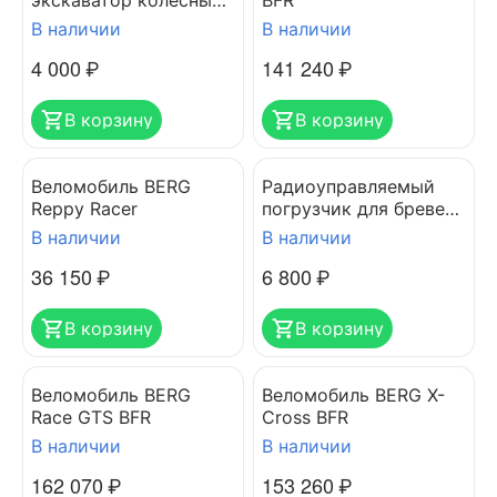
экскаватор колесный
BFR
HUINA 1530
В наличии
В наличии
4 000
₽
141 240
₽
В корзину
В корзину
Веломобиль BERG
Радиоуправляемый
Reppy Racer
погрузчик для бревен
HUINA 1570
В наличии
В наличии
36 150
₽
6 800
₽
В корзину
В корзину
Веломобиль BERG
Веломобиль BERG X-
Race GTS BFR
Cross BFR
В наличии
В наличии
162 070
₽
153 260
₽