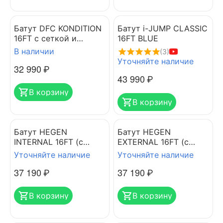
Батут DFC KONDITION
Батут i-JUMP CLASSIC
16FT с сеткой и
16FT BLUE
лестницей
В наличии
(3)
Уточняйте наличие
32 990
₽
43 990
₽
В корзину
В корзину
Батут HEGEN
Батут HEGEN
INTERNAL 16FT (с
EXTERNAL 16FT (с
защитной сетью и
защитной сетью и
Уточняйте наличие
Уточняйте наличие
лестницей)
лестницей)
37 190
₽
37 190
₽
В корзину
В корзину