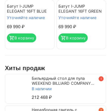
Батут I-JUMP
Батут I-JUMP
ELEGANT 16FT BLUE
ELEGANT 16FT GREEN
Уточняйте наличие
Уточняйте наличие
69 990
₽
69 990
₽
В корзину
В корзину
Хиты продаж
Бильярдный стол для пула
1
WEEKEND BILLIARD COMPANY
DYNAMIC TRIUMPH 7 ф (черный)
В наличии
212 468
₽
Неразборная гантель c
2