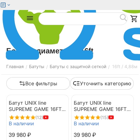
Меню
Найти
Батуты диаметром 16ft
Главная
Батуты
Батуты с защитной сеткой
16ft / 4,88м
/
/
/
Все фильтры
Уточнить категорию
Батут UNIX line
Батут UNIX line
SUPREME GAME 16FT
SUPREME GAME 16FT
(blue)
(green)
(12)
(15)
В наличии
В наличии
39 980
₽
39 980
₽