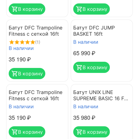
В корзину
В корзину
Батут DFC Trampoline
Батут DFC JUMP
Fitness с сеткой 16ft
BASKET 16ft
В наличии
(1)
В наличии
65 990
₽
35 190
₽
В корзину
В корзину
Батут DFC Trampoline
Батут UNIX LINE
Fitness с сеткой 16ft
SUPREME BASIC 16 FT
GREEN
В наличии
В наличии
35 190
₽
35 980
₽
В корзину
В корзину