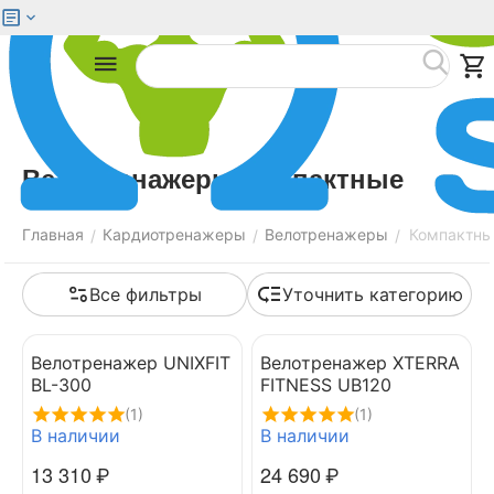
Меню
Найти
Велотренажеры компактные
Главная
Кардиотренажеры
Велотренажеры
Компактны
/
/
/
Все фильтры
Уточнить категорию
Велотренажер UNIXFIT
Велотренажер XTERRA
BL-300
FITNESS UB120
(1)
(1)
В наличии
В наличии
13 310
₽
24 690
₽