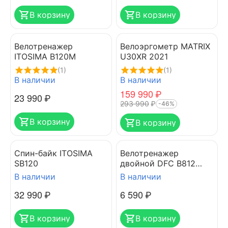
В корзину
В корзину
Велотренажер
Велоэргометр MATRIX
ITOSIMA B120M
U30XR 2021
(1)
(1)
В наличии
В наличии
159 990
₽
23 990
₽
293 990
₽
-46%
В корзину
В корзину
Спин-байк ITOSIMA
Велотренажер
SB120
двойной DFC B812
Dual Bike
В наличии
В наличии
32 990
₽
6 590
₽
В корзину
В корзину