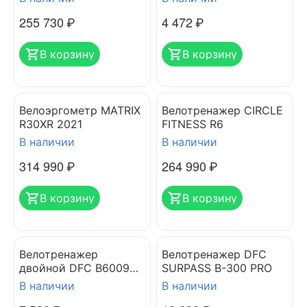
255 730
₽
4 472
₽
В корзину
В корзину
Велоэргометр MATRIX
Велотренажер CIRCLE
R30XR 2021
FITNESS R6
В наличии
В наличии
314 990
₽
264 990
₽
В корзину
В корзину
Велотренажер
Велотренажер DFC
двойной DFC B6009
SURPASS B-300 PRO
dual bike
В наличии
В наличии