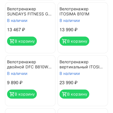
Велотренажер
Велотренажер
SUNDAYS FITNESS GB-
ITOSIMA B101M
1039N
В наличии
В наличии
13 467
₽
13 990
₽
В корзину
В корзину
Велотренажер
Велотренажер
двойной DFC B810W
вертикальный ITOSIMA
dual bike
B110M
В наличии
В наличии
9 890
₽
23 990
₽
В корзину
В корзину