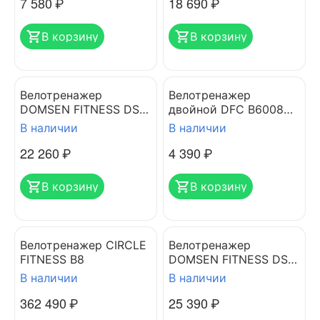
7 580
₽
18 690
₽
В корзину
В корзину
Велотренажер
Велотренажер
DOMSEN FITNESS DSB-
двойной DFC B6008
200
dual bike
В наличии
В наличии
22 260
₽
4 390
₽
В корзину
В корзину
Велотренажер CIRCLE
Велотренажер
FITNESS B8
DOMSEN FITNESS DSB-
220
В наличии
В наличии
362 490
₽
25 390
₽