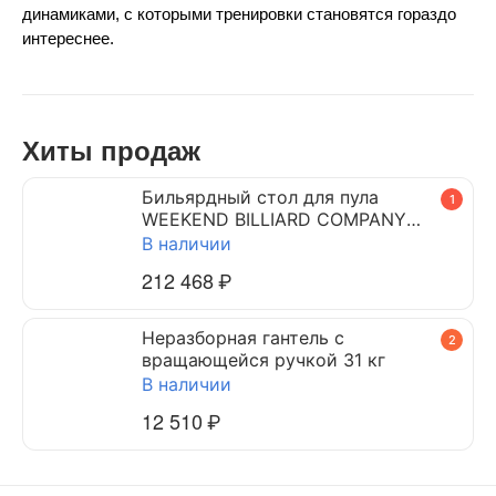
динамиками, с которыми тренировки становятся гораздо 
интереснее.
Хиты продаж
Бильярдный стол для пула
1
WEEKEND BILLIARD COMPANY
DYNAMIC TRIUMPH 7 ф (черный)
В наличии
212 468
₽
Неразборная гантель c
2
вращающейся ручкой 31 кг
В наличии
12 510
₽