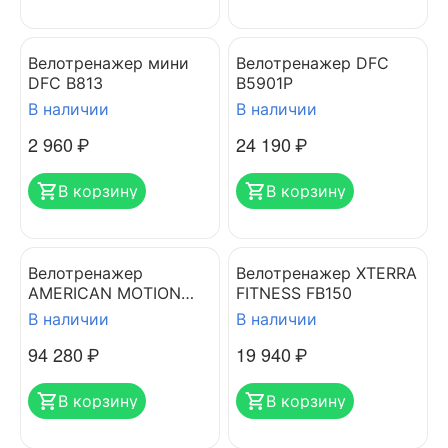
Велотренажер мини
Велотренажер DFC
DFC B813
B5901P
В наличии
В наличии
2 960
₽
24 190
₽
В корзину
В корзину
Велотренажер
Велотренажер XTERRA
AMERICAN MOTION
FITNESS FB150
FITNESS 4710G
В наличии
В наличии
94 280
₽
19 940
₽
В корзину
В корзину