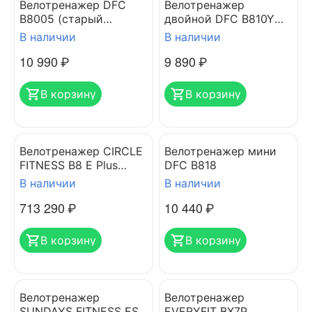
Велотренажер DFC
Велотренажер
B8005 (старый
двойной DFC B810Y
артикул M8005)
dual bike
В наличии
В наличии
10 990
₽
9 890
₽
В корзину
В корзину
Велотренажер CIRCLE
Велотренажер мини
FITNESS B8 E Plus
DFC B818
черный, консоль 2.0
В наличии
В наличии
713 290
₽
10 440
₽
В корзину
В корзину
Велотренажер
Велотренажер
SUNDAYS FITNESS ES-
EVERYFIT BX7P