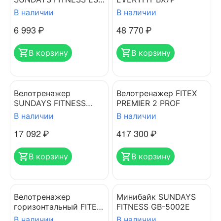
8001 красный
В наличии
В наличии
6 993
₽
48 770
₽
В корзину
В корзину
Велотренажер
Велотренажер FITEX
SUNDAYS FITNESS
PREMIER 2 PROF
K8309-6 черный/
В наличии
В наличии
красный
17 092
₽
417 300
₽
В корзину
В корзину
Велотренажер
Минибайк SUNDAYS
горизонтальный FITEX
FITNESS GB-5002E
PRO-R
В наличии
В наличии