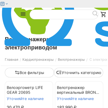
Меню
Найти
Велотренажеры с
электроприводом
Главная
Кардиотренажеры
Велотренажеры
С электро
/
/
/
Все фильтры
Уточнить категорию
Велоэргометр LIFE
Велотренажер
GEAR 20695
вертикальный BRONZE
GYM U1000M PRO
Уточняйте наличие
Уточняйте наличие
TURBO NEW
30 470
₽
182 990
₽