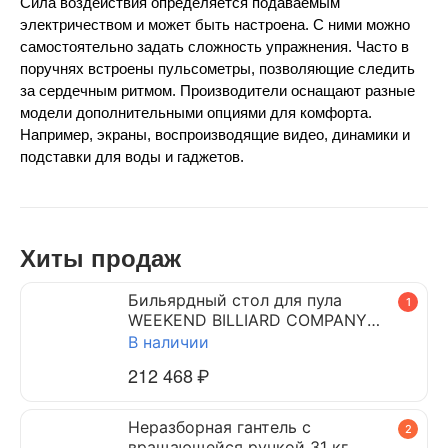
Сила воздействия определяется подаваемым 
электричеством и может быть настроена. С ними можно 
самостоятельно задать сложность упражнения. Часто в 
поручнях встроены пульсометры, позволяющие следить 
за сердечным ритмом. Производители оснащают разные 
модели дополнительными опциями для комфорта. 
Например, экраны, воспроизводящие видео, динамики и 
подставки для воды и гаджетов.
Хиты продаж
Бильярдный стол для пула
1
WEEKEND BILLIARD COMPANY
DYNAMIC TRIUMPH 7 ф (черный)
В наличии
212 468
₽
Неразборная гантель c
2
вращающейся ручкой 31 кг