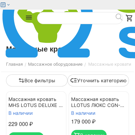
Меню
Найти
Массажные кровати
Главная
Массажное оборудование
Массажные кровати
/
/
Все фильтры
Уточнить категорию
Массажная кровать
Массажная кровать
MHS LOTUS DELUXE R-
LLOTUS ЛЮКС CGN-
518
005-2C
В наличии
В наличии
179 000
₽
229 000
₽