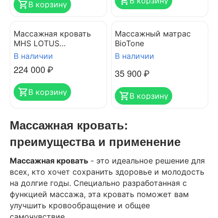
В корзину
В корзину
Массажная кровать
Массажный матрас
MHS LOTUS
BioTone
HEALTHCARE R-522
В наличии
В наличии
224 000
₽
35 900
₽
В корзину
В корзину
Массажная кровать:
преимущества и применение
Массажная кровать
- это идеальное решение для
всех, кто хочет сохранить здоровье и молодость
на долгие годы. Специально разработанная с
функцией массажа, эта кровать поможет вам
улучшить кровообращение и общее
самочувствие.