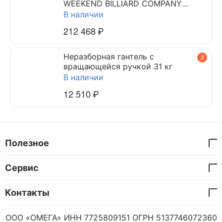
WEEKEND BILLIARD COMPANY
DYNAMIC TRIUMPH 7 ф (черный)
В наличии
212 468
₽
Неразборная гантель c
2
вращающейся ручкой 31 кг
В наличии
12 510
₽
Полезное
Сервис
Контакты
ООО «ОМЕГА» ИНН 7725809151 ОГРН 5137746072360