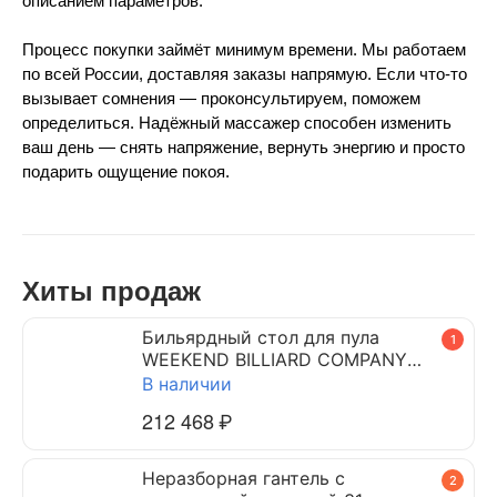
описанием параметров.
Процесс покупки займёт минимум времени. Мы работаем 
по всей России, доставляя заказы напрямую. Если что-то 
вызывает сомнения — проконсультируем, поможем 
определиться. Надёжный массажер способен изменить 
ваш день — снять напряжение, вернуть энергию и просто 
подарить ощущение покоя.
Хиты продаж
Бильярдный стол для пула
1
WEEKEND BILLIARD COMPANY
DYNAMIC TRIUMPH 7 ф (черный)
В наличии
212 468
₽
Неразборная гантель c
2