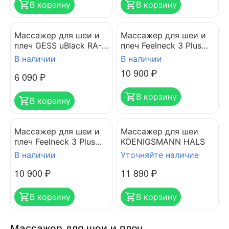
В корзину
В корзину
Массажер для шеи и
Массажер для шеи и
плеч GESS uBlack RA-
плеч Feelneck 3 Plus
342
Grey
В наличии
В наличии
10 900
₽
6 090
₽
В корзину
В корзину
Массажер для шеи и
Массажер для шеи
плеч Feelneck 3 Plus
KOENIGSMANN HALS
Black
В наличии
Уточняйте наличие
10 900
₽
11 890
₽
В корзину
В корзину
Массажер для шеи и плеч — 