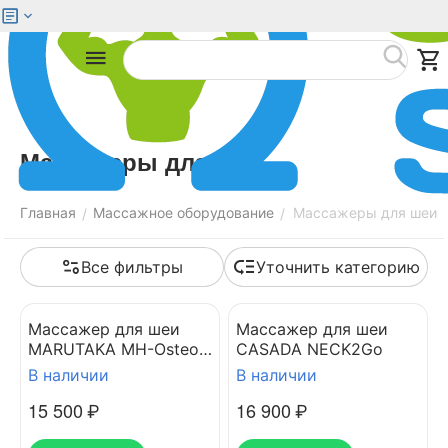
Меню
Найти
Массажеры для шеи
Главная
Массажное оборудование
Массажеры для шеи
/
/
Все фильтры
Уточнить категорию
Массажер для шеи
Массажер для шеи
MARUTAKA MH-Osteo
CASADA NECK2Go
Neck с голосовыми
В наличии
В наличии
подсказками
15 500
₽
16 900
₽