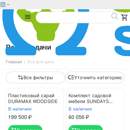
Меню
Найти
Все для дачи
Главная
Все для дачи
/
Все фильтры
Уточнить категорию
Пластиковый сарай
Комплект садовой
DURAMAX WOODSIDE
мебели SUNDAYS
FITNESS LUC-75
В наличии
В наличии
199 500
₽
60 056
₽