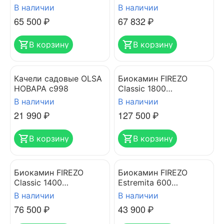
встраеваемый
SANTORINI SFS 019
В наличии
В наличии
65 500
₽
67 832
₽
В корзину
В корзину
Качели садовые OLSA
Биокамин FIREZO
НОВАРА с998
Classic 1800
встраеваемый
В наличии
В наличии
21 990
₽
127 500
₽
В корзину
В корзину
Биокамин FIREZO
Биокамин FIREZO
Classic 1400
Estremita 600
встраеваемый
торцевой
В наличии
В наличии
76 500
₽
43 900
₽