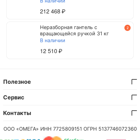
DYNAMIC TRIUMPH 7 ф (черный)
В наличии
212 468
₽
Неразборная гантель c
2
вращающейся ручкой 31 кг
В наличии
12 510
₽
Полезное
Сервис
Контакты
ООО «ОМЕГА» ИНН 7725809151 ОГРН 5137746072360