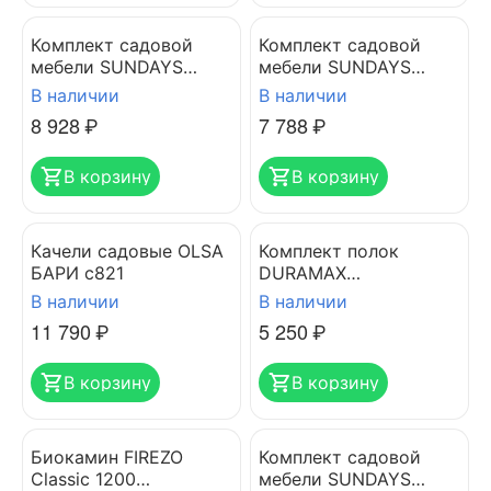
Комплект садовой
Комплект садовой
мебели SUNDAYS
мебели SUNDAYS
FITNESS LUC-TA21
FITNESS LUC-TA21
В наличии
В наличии
коричневый
серый
8 928
₽
7 788
₽
В корзину
В корзину
Качели садовые OLSA
Комплект полок
БАРИ с821
DURAMAX
универсальный
В наличии
В наличии
11 790
₽
5 250
₽
В корзину
В корзину
Биокамин FIREZO
Комплект садовой
Classic 1200
мебели SUNDAYS