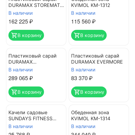
DURAMAX STOREMATE
KVIMOL KM-1312
PLUS
В наличии
В наличии
162 225
₽
115 560
₽
В корзину
В корзину
Пластиковый сарай
Пластиковый сарай
DURAMAX
DURAMAX EVERMORE
WoodBridgePlus
В наличии
В наличии
289 065
₽
83 370
₽
В корзину
В корзину
Качели садовые
Обеденная зона
SUNDAYS FITNESS
KVIMOL KM-1314
OLSA ЛЮКС-2 с588
В наличии
В наличии
25 768
₽
344 040
₽