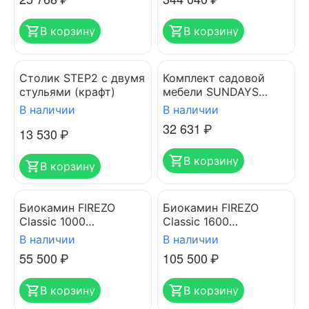
В корзину
В корзину
Столик STEP2 с двумя
Комплект садовой
стульями (крафт)
мебели SUNDAYS
FITNESS LUC-NA04
В наличии
В наличии
32 631
₽
13 530
₽
В корзину
В корзину
Биокамин FIREZO
Биокамин FIREZO
Classic 1000
Classic 1600
встраеваемый
встраеваемый
В наличии
В наличии
55 500
₽
105 500
₽
В корзину
В корзину