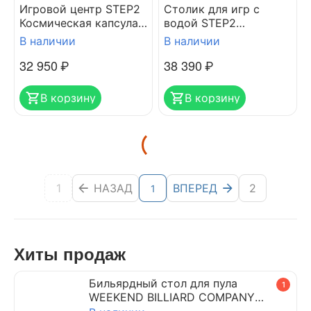
Игровой центр STEP2
Столик для игр с
Космическая капсула
водой STEP2
(подвесной модуль)
Водопад-2 (крафт)
В наличии
В наличии
32 950
₽
38 390
₽
В корзину
В корзину
1
НАЗАД
ВПЕРЕД
2
1
Хиты продаж
Бильярдный стол для пула
1
WEEKEND BILLIARD COMPANY