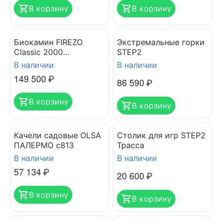
В корзину
В корзину
Биокамин FIREZO
Экстремальные горки
Classic 2000
STEP2
встраеваемый
В наличии
В наличии
149 500
₽
86 590
₽
В корзину
В корзину
Качели садовые OLSA
Столик для игр STEP2
ПАЛЕРМО с813
Трасса
В наличии
В наличии
57 134
₽
20 600
₽
В корзину
В корзину