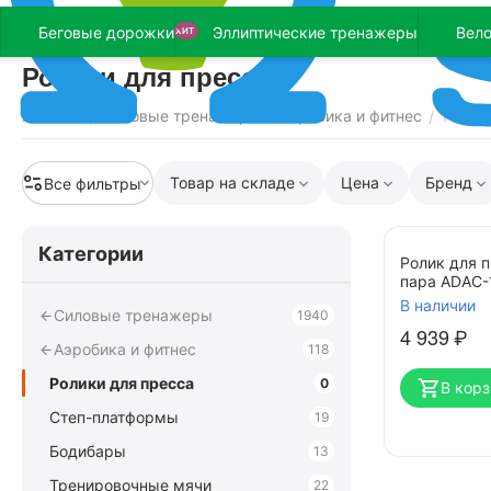
Беговые дорожки
Эллиптические тренажеры
Вел
ХИТ
Ролики для пресса
Главная
Силовые тренажеры
Аэробика и фитнес
Ролик
/
/
/
Товар на складе
Цена
Бренд
Все фильтры
Категории
Ролик для 
пара ADAC-
В наличии
Силовые тренажеры
1940
4 939
₽
Аэробика и фитнес
118
Ролики для пресса
0
В корз
Степ-платформы
19
Бодибары
13
Тренировочные мячи
22