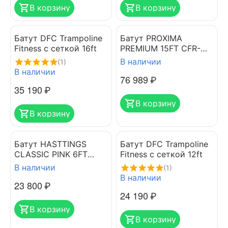
В корзину
В корзину
Батут DFC Trampoline
Батут PROXIMA
Fitness с сеткой 16ft
PREMIUM 15FT CFR-
15FT
В наличии
(1)
В наличии
76 989
₽
35 190
₽
В корзину
В корзину
Батут HASTTINGS
Батут DFC Trampoline
CLASSIC PINK 6FT
Fitness с сеткой 12ft
(1.82 м)
В наличии
(1)
В наличии
23 800
₽
24 190
₽
В корзину
В корзину