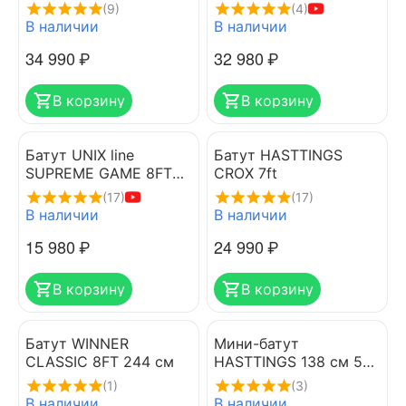
(3.05 м)
(green)
(9)
(4)
В наличии
В наличии
34 990
₽
32 980
₽
В корзину
В корзину
Батут UNIX line
Батут HASTTINGS
SUPREME GAME 8FT
CROX 7ft
(green)
(17)
(17)
В наличии
В наличии
15 980
₽
24 990
₽
В корзину
В корзину
Батут WINNER
Мини-батут
CLASSIC 8FT 244 см
HASTTINGS 138 см 54"
с защитной сеткой
(1)
(3)
В наличии
В наличии