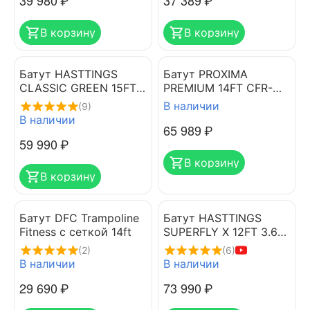
39 980
₽
37 389
₽
В корзину
В корзину
Батут HASTTINGS
Батут PROXIMA
CLASSIC GREEN 15FT
PREMIUM 14FT CFR-
(4.6 м)
14FT
В наличии
(9)
В наличии
65 989
₽
59 990
₽
В корзину
В корзину
Батут DFC Trampoline
Батут HASTTINGS
Fitness с сеткой 14ft
SUPERFLY X 12FT 3.66
м
(2)
(6)
В наличии
В наличии
29 690
₽
73 990
₽