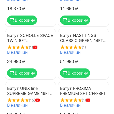
18 370
₽
11 690
₽
В корзину
В корзину
Батут SCHOLLE SPACE
Батут HASTTINGS
TWIN 8FT
CLASSIC GREEN 14FT
GREEN/ORANGE
(4.26 м)
(1)
(1)
В наличии
В наличии
24 990
₽
51 990
₽
В корзину
В корзину
Батут UNIX line
Батут PROXIMA
SUPREME GAME 16FT
PREMIUM 8FT CFR-8FT
(green)
(15)
(1)
В наличии
В наличии