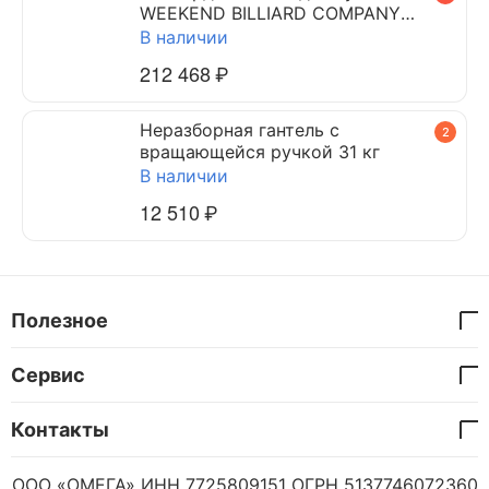
WEEKEND BILLIARD COMPANY
DYNAMIC TRIUMPH 7 ф (черный)
В наличии
212 468
₽
Неразборная гантель c
2
вращающейся ручкой 31 кг
В наличии
12 510
₽
Полезное
Сервис
Контакты
ООО «ОМЕГА» ИНН 7725809151 ОГРН 5137746072360