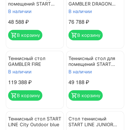
помещений START
GAMBLER DRAGON
LINE TRAINING OPTIMA
GREEN
В наличии
В наличии
BLUE
48 588
₽
76 788
₽
В корзину
В корзину
Теннисный стол
Теннисный стол для
GAMBLER FIRE
помещений START
LINE LEADER GREEN
В наличии
В наличии
119 388
₽
49 188
₽
В корзину
В корзину
Теннисный стол START
Стол теннисный
LINE City Outdoor blue
START LINE JUNIOR