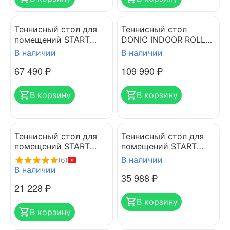
Теннисный стол для
Теннисный стол
помещений START
DONIC INDOOR ROLLER
LINE CHAMPION
900 BLUE
В наличии
В наличии
67 490
₽
109 990
₽
В корзину
В корзину
Теннисный стол для
Теннисный стол для
помещений START
помещений START
LINE OLYMPIC
LINE SPORT
В наличии
(6)
В наличии
35 988
₽
21 228
₽
В корзину
В корзину