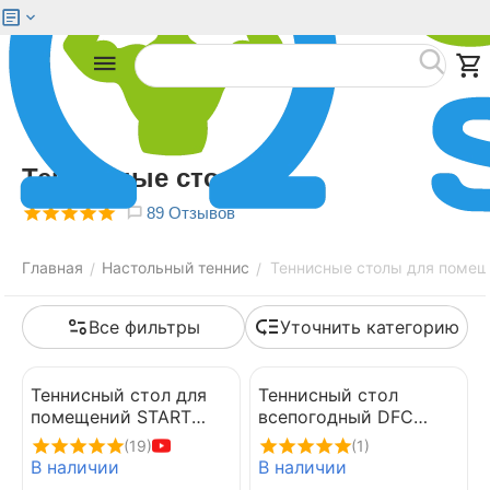
Меню
Найти
Теннисные столы
89 Отзывов
Главная
Настольный теннис
Теннисные столы для помещ
/
/
Все фильтры
Уточнить категорию
Теннисный стол для
Теннисный стол
помещений START
всепогодный DFC
LINE GAME INDOOR с
TORNADO зеленый
(19)
(1)
сеткой синий
В наличии
В наличии