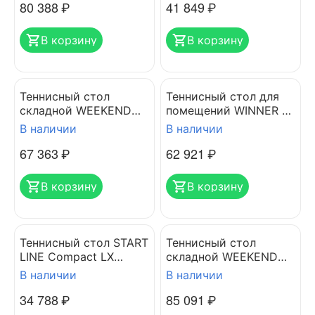
80 388
₽
41 849
₽
В корзину
В корзину
Теннисный стол
Теннисный стол для
складной WEEKEND
помещений WINNER S-
Rasson Premium S-1950
300 INDOOR 274 х 153
В наличии
В наличии
Indoor
х 76 см с сеткой
67 363
₽
62 921
₽
В корзину
В корзину
Теннисный стол START
Теннисный стол
LINE Compact LX
складной WEEKEND
зеленый
Rasson Premium S-
В наличии
В наличии
2260 Indoor
34 788
₽
85 091
₽