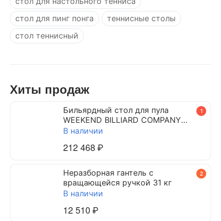
стол для настольного тенниса
стол для пинг понга
теннисные столы
стол теннисный
Хиты продаж
Бильярдный стол для пула
1
WEEKEND BILLIARD COMPANY
DYNAMIC TRIUMPH 7 ф (черный)
В наличии
212 468
₽
Неразборная гантель c
2
вращающейся ручкой 31 кг
В наличии
12 510
₽