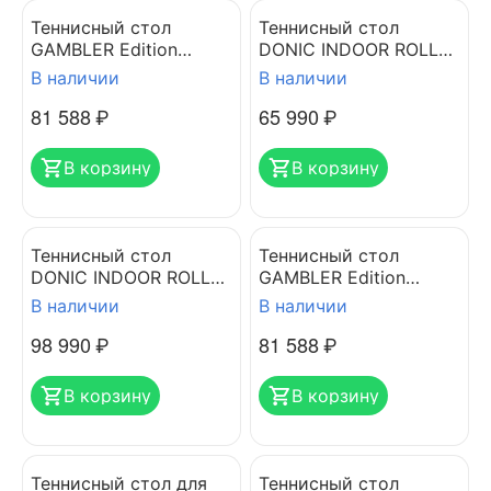
Теннисный стол
Теннисный стол
GAMBLER Edition
DONIC INDOOR ROLLER
Indoor BLUE
FUN BLUE
В наличии
В наличии
81 588
₽
65 990
₽
В корзину
В корзину
Теннисный стол
Теннисный стол
DONIC INDOOR ROLLER
GAMBLER Edition
800 BLUE
Indoor GREEN
В наличии
В наличии
98 990
₽
81 588
₽
В корзину
В корзину
Теннисный стол для
Теннисный стол