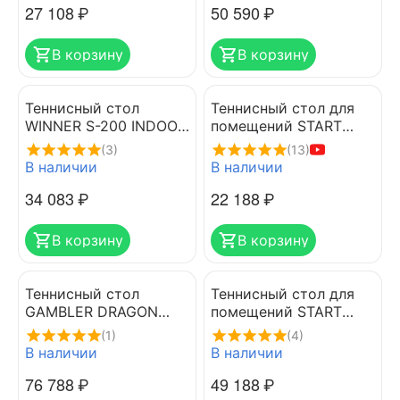
27 108
₽
50 590
₽
В корзину
В корзину
Теннисный стол
Теннисный стол для
WINNER S-200 INDOOR
помещений START
274 х 152.5 х 76 см с
LINE OLYMPIC с
(3)
(13)
сеткой, складной для
сеткой
В наличии
В наличии
помещений
34 083
₽
22 188
₽
В корзину
В корзину
Теннисный стол
Теннисный стол для
GAMBLER DRAGON
помещений START
BLUE
LINE LEADER
(1)
(4)
В наличии
В наличии
76 788
₽
49 188
₽