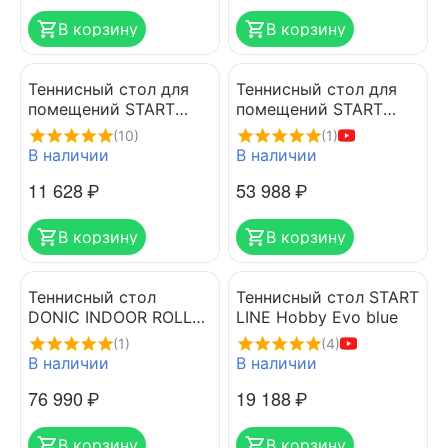
В корзину
В корзину
Теннисный стол для
Теннисный стол для
помещений START
помещений START
LINE CADET
LINE TOP EXPERT 6045
(10)
(1)
В наличии
В наличии
11 628
₽
53 988
₽
В корзину
В корзину
Теннисный стол
Теннисный стол START
DONIC INDOOR ROLLER
LINE Hobby Evo blue
400 BLUE
(1)
(4)
В наличии
В наличии
76 990
₽
19 188
₽
В корзину
В корзину