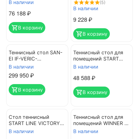
зелёный с сеткой
В наличии
(5)
В наличии
76 188
₽
9 228
₽
В корзину
В корзину
Теннисный стол SAN-
Теннисный стол для
EI IF-VERIC-
помещений START
CENTEROLD, ITTF
LINE TRAINING OPTIMA
В наличии
В наличии
(синий)
GREEN
299 950
₽
48 588
₽
В корзину
В корзину
Стол теннисный
Теннисный стол для
START LINE VICTORY
помещений WINNER S-
INDOOR Синий
250 INDOOR 274 х 153
В наличии
В наличии
х 76 см с сеткой