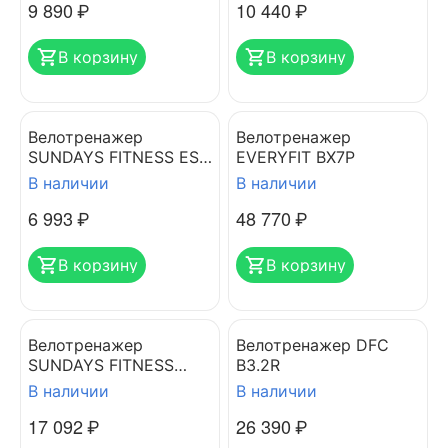
9 890
₽
10 440
₽
В корзину
В корзину
Велотренажер
Велотренажер
SUNDAYS FITNESS ES-
EVERYFIT BX7P
8001 красный
В наличии
В наличии
6 993
₽
48 770
₽
В корзину
В корзину
Велотренажер
Велотренажер DFC
SUNDAYS FITNESS
B3.2R
K8309-6 черный/
В наличии
В наличии
красный
17 092
₽
26 390
₽