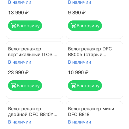
dual bike
В наличии
В наличии
13 990
₽
9 890
₽
В корзину
В корзину
Велотренажер
Велотренажер DFC
вертикальный ITOSIMA
B8005 (старый
B110M
артикул M8005)
В наличии
В наличии
23 990
₽
10 990
₽
В корзину
В корзину
Велотренажер
Велотренажер мини
двойной DFC B810Y
DFC B818
dual bike
В наличии
В наличии