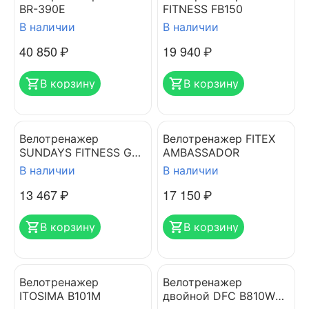
BR-390Е
FITNESS FB150
В наличии
В наличии
40 850
₽
19 940
₽
В корзину
В корзину
Велотренажер
Велотренажер FITEX
SUNDAYS FITNESS GB-
AMBASSADOR
1039N
В наличии
В наличии
13 467
₽
17 150
₽
В корзину
В корзину
Велотренажер
Велотренажер
ITOSIMA B101M
двойной DFC B810W