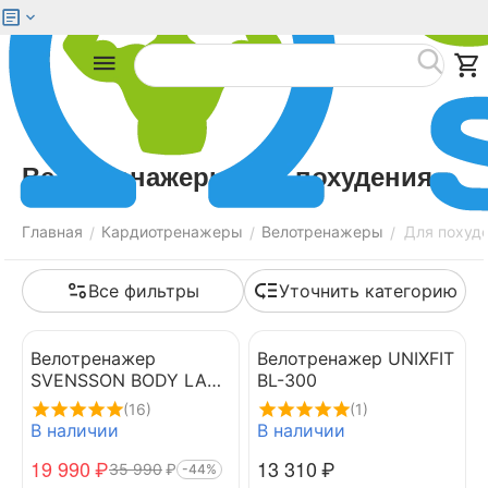
Меню
Найти
Велотренажеры для похудения
Главная
Кардиотренажеры
Велотренажеры
Для похуд
/
/
/
Все фильтры
Уточнить категорию
Велотренажер
Велотренажер UNIXFIT
SVENSSON BODY LABS
BL-300
CROSSLINE BHM
(16)
(1)
В наличии
В наличии
19 990
₽
13 310
₽
35 990
₽
-44%