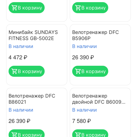
В корзину
В корзину
Минибайк SUNDAYS
Велотренажер DFC
FITNESS GB-5002E
B5906P
В наличии
В наличии
4 472
₽
26 390
₽
В корзину
В корзину
Велотренажер DFC
Велотренажер
B86021
двойной DFC B6009
dual bike
В наличии
В наличии
26 390
₽
7 580
₽
В корзину
В корзину