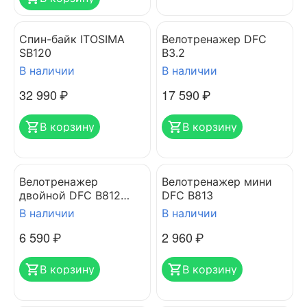
Спин-байк ITOSIMA
Велотренажер DFC
SB120
B3.2
В наличии
В наличии
32 990
₽
17 590
₽
В корзину
В корзину
Велотренажер
Велотренажер мини
двойной DFC B812
DFC B813
Dual Bike
В наличии
В наличии
6 590
₽
2 960
₽
В корзину
В корзину