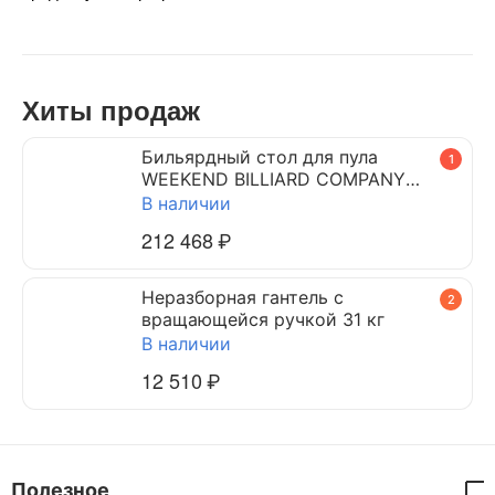
Хиты продаж
Бильярдный стол для пула
1
WEEKEND BILLIARD COMPANY
DYNAMIC TRIUMPH 7 ф (черный)
В наличии
212 468
₽
Неразборная гантель c
2
вращающейся ручкой 31 кг
В наличии
12 510
₽
Полезное