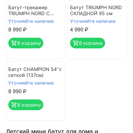
Бaтут-тренажер
Бaтут TRIUMPH NORD
TRIUMPH NORD С
СКЛАДНОЙ 95 cм
РУЧКОЙ 102 cм
Уточняйте наличие
Уточняйте наличие
8 990
₽
4 990
₽
В корзину
В корзину
Батут CHAMPION 54''с
сеткой (137см)
Уточняйте наличие
8 990
₽
В корзину
Детский мини батут для дома и 