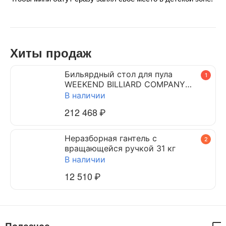
Хиты продаж
Бильярдный стол для пула
1
WEEKEND BILLIARD COMPANY
DYNAMIC TRIUMPH 7 ф (черный)
В наличии
212 468
₽
Неразборная гантель c
2
вращающейся ручкой 31 кг
В наличии
12 510
₽