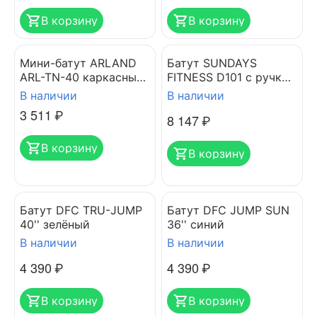
В корзину
В корзину
Мини-батут ARLAND
Батут SUNDAYS
ARL-TN-40 каркасный
FITNESS D101 с ручкой
зеленый
черный
В наличии
В наличии
3 511
₽
8 147
₽
В корзину
В корзину
Батут DFC TRU-JUMP
Батут DFC JUMP SUN
40'' зелёный
36'' синий
В наличии
В наличии
4 390
₽
4 390
₽
В корзину
В корзину