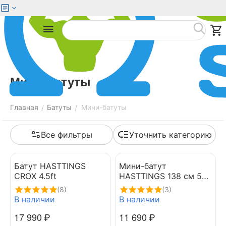
Меню
Найти
Мини-батуты
Главная
Батуты
Мини-батуты
/
/
Все фильтры
Уточнить категорию
Батут HASTTINGS
Мини-батут
CROX 4.5ft
HASTTINGS 138 см 54"
с защитной сеткой
(8)
(3)
В наличии
В наличии
17 990
₽
11 690
₽