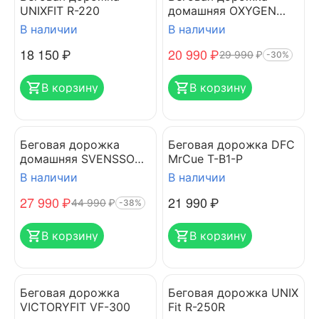
UNIXFIT R-220
домашняя OXYGEN
FITNESS SELENI
В наличии
В наличии
18 150
₽
20 990
₽
29 990
₽
-30%
В корзину
В корзину
Беговая дорожка
Беговая дорожка DFC
домашняя SVENSSON
MrCue T-B1-P
BODY LABS REVAMP
В наличии
В наличии
27 990
₽
21 990
₽
44 990
₽
-38%
В корзину
В корзину
Беговая дорожка
Беговая дорожка UNIX
VICTORYFIT VF-300
Fit R-250R