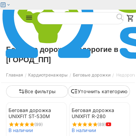
Меню
Найти
Беговые дорожки недорогие в
[ГОРОД_ПП]
Главная
Кардиотренажеры
Беговые дорожки
Недорог
/
/
/
Все фильтры
Уточнить категорию
Беговая дорожка
Беговая дорожка
UNIXFIT ST-530M
UNIXFIT R-280
(99)
(89)
В наличии
В наличии