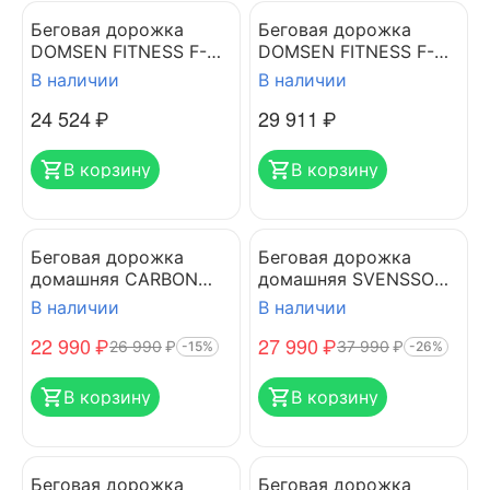
Беговая дорожка
Беговая дорожка
DOMSEN FITNESS F-
DOMSEN FITNESS F-
175
170
В наличии
В наличии
24 524
₽
29 911
₽
В корзину
В корзину
Беговая дорожка
Беговая дорожка
домашняя CARBON
домашняя SVENSSON
FITNESS T370
BODY LABS IMPACT A
В наличии
В наличии
22 990
₽
27 990
₽
26 990
₽
37 990
₽
-15%
-26%
В корзину
В корзину
Беговая дорожка
Беговая дорожка