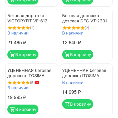
Беговая дорожка
Беговая дорожка
VICTORYFIT VF-612
детская DFC VT-2301
(2)
(2)
В наличии
В наличии
21 465
₽
12 640
₽
В корзину
В корзину
УЦЕНЕННАЯ беговая
УЦЕНЕННАЯ беговая
дорожка ITOSIMA
дорожка ITOSIMA
CROWN
AURA REMOTE
В наличии
(5)
CONTROL
В наличии
14 995
₽
19 995
₽
В корзину
В корзину