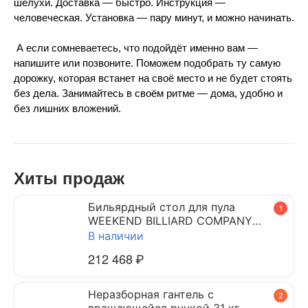
шелухи. Доставка — быстро. Инструкция — 
человеческая. Установка — пару минут, и можно начинать.
 ⠀
 А если сомневаетесь, что подойдёт именно вам — 
напишите или позвоните. Поможем подобрать ту самую 
дорожку, которая встанет на своё место и не будет стоять 
без дела. Занимайтесь в своём ритме — дома, удобно и 
без лишних вложений.
Хиты продаж
Бильярдный стол для пула
1
WEEKEND BILLIARD COMPANY
DYNAMIC TRIUMPH 7 ф (черный)
В наличии
212 468
₽
Неразборная гантель c
2