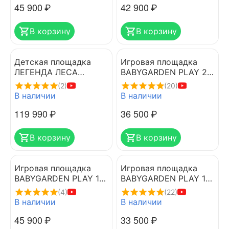
45 900
₽
42 900
₽
В корзину
В корзину
Детская площадка
Игровая площадка
ЛЕГЕНДА ЛЕСА
BABYGARDEN PLAY 2
УДАЧНАЯ 6
DARK GREEN
(2)
(20)
В наличии
В наличии
119 990
₽
36 500
₽
В корзину
В корзину
Игровая площадка
Игровая площадка
BABYGARDEN PLAY 10
BABYGARDEN PLAY 1
DARK GREEN
DARK GREEN
(4)
(22)
В наличии
В наличии
45 900
₽
33 500
₽