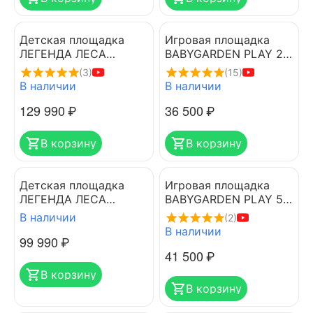
Детская площадка
Игровая площадка
ЛЕГЕНДА ЛЕСА
BABYGARDEN PLAY 2
УДАЧНАЯ 7
LIGHT GREEN
(3)
(15)
В наличии
В наличии
129 990
₽
36 500
₽
В корзину
В корзину
Детская площадка
Игровая площадка
ЛЕГЕНДА ЛЕСА
BABYGARDEN PLAY 5
УДАЧНАЯ 3 золотой
DARK GREEN
В наличии
(2)
тик-орех
В наличии
99 990
₽
41 500
₽
В корзину
В корзину