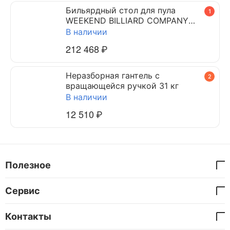
Бильярдный стол для пула
1
WEEKEND BILLIARD COMPANY
DYNAMIC TRIUMPH 7 ф (черный)
В наличии
212 468
₽
Неразборная гантель c
2
вращающейся ручкой 31 кг
В наличии
12 510
₽
Полезное
Сервис
Контакты