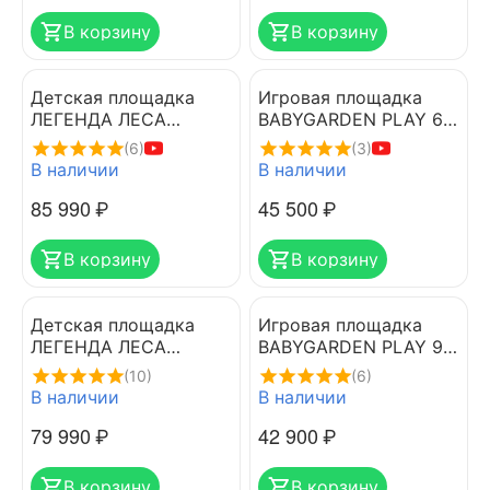
В корзину
В корзину
Детская площадка
Игровая площадка
ЛЕГЕНДА ЛЕСА
BABYGARDEN PLAY 6
СТАНДАРТ 1 с горкой
LIGHT GREEN
(6)
(3)
1.75м
В наличии
В наличии
85 990
₽
45 500
₽
В корзину
В корзину
Детская площадка
Игровая площадка
ЛЕГЕНДА ЛЕСА
BABYGARDEN PLAY 9
СТАНДАРТ 1+ с
LIGHT GREEN
(10)
(6)
горкой 2.2м
В наличии
В наличии
79 990
₽
42 900
₽
В корзину
В корзину