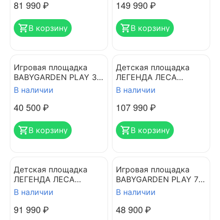
81 990
₽
149 990
₽
В корзину
В корзину
Игровая площадка
Детская площадка
BABYGARDEN PLAY 3
ЛЕГЕНДА ЛЕСА
DARK GREEN
УДАЧНАЯ 4 золотой
В наличии
В наличии
тик-орех
40 500
₽
107 990
₽
В корзину
В корзину
Детская площадка
Игровая площадка
ЛЕГЕНДА ЛЕСА
BABYGARDEN PLAY 7
УДАЧНАЯ 2 золотой
DARK GREEN
В наличии
В наличии
тик-орех
91 990
₽
48 900
₽