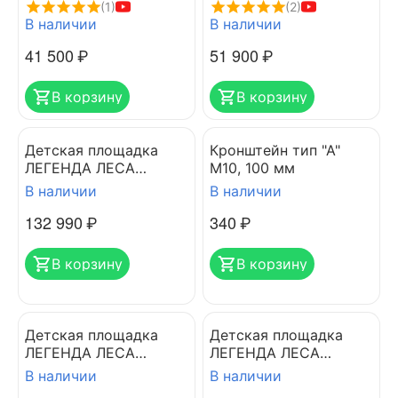
LIGHT GREEN
LIGHT GREEN
(1)
(2)
В наличии
В наличии
41 500
₽
51 900
₽
В корзину
В корзину
Детская площадка
Кронштейн тип "A"
ЛЕГЕНДА ЛЕСА
M10, 100 мм
УДАЧНАЯ 6 золотой
В наличии
В наличии
тик-орех
132 990
₽
‍340‍
₽
В корзину
В корзину
Детская площадка
Детская площадка
ЛЕГЕНДА ЛЕСА
ЛЕГЕНДА ЛЕСА
СТАНДАРТ 4+ с
УДАЧНАЯ 7 золотой
В наличии
В наличии
горкой 2.2м
тик-орех