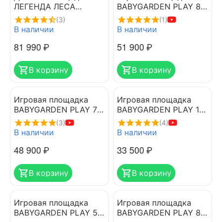
ЛЕГЕНДА ЛЕСА
BABYGARDEN PLAY 8
СТАНДАРТ 2 с горкой
DARK GREEN
(3)
(1)
1.75м
В наличии
В наличии
81 990
₽
51 900
₽
В корзину
В корзину
Игровая площадка
Игровая площадка
BABYGARDEN PLAY 7
BABYGARDEN PLAY 1
LIGHT GREEN
LIGHT GREEN
(3)
(4)
В наличии
В наличии
48 900
₽
33 500
₽
В корзину
В корзину
Игровая площадка
Игровая площадка
BABYGARDEN PLAY 5
BABYGARDEN PLAY 8