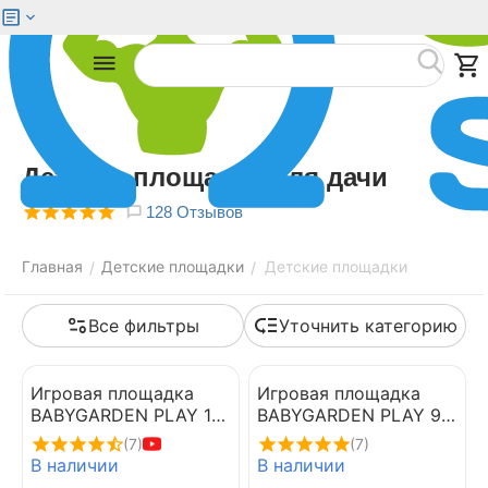
Меню
Найти
Детские площадки для дачи
128 Отзывов
Главная
Детские площадки
Детские площадки
/
/
Все фильтры
Уточнить категорию
Игровая площадка
Игровая площадка
BABYGARDEN PLAY 10
BABYGARDEN PLAY 9
LIGHT GREEN
DARK GREEN
(7)
(7)
В наличии
В наличии