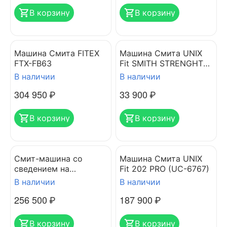
В корзину
В корзину
Машина Cмита FITEX
Машина Смита UNIX
FTX-FB63
Fit SMITH STRENGHT
180
В наличии
В наличии
304 950
₽
33 900
₽
В корзину
В корзину
Смит-машина со
Машина Смита UNIX
сведением на
Fit 202 PRO (UC-6767)
свободных весах
В наличии
В наличии
PROTRAIN PR-CSM01B
256 500
₽
187 900
₽
В корзину
В корзину