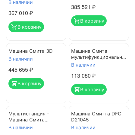
В наличии
385 521
₽
367 010
₽
В корзину
В корзину
Машина Смита 3D
Машина Смита
мультифункциональна
В наличии
я VICTORYFIT VF-
В наличии
445 655
₽
С6002
113 080
₽
В корзину
В корзину
Мультистанция -
Машина Смитта DFC
Машина Смита
D21045
STONERISE DSM834
В наличии
В наличии