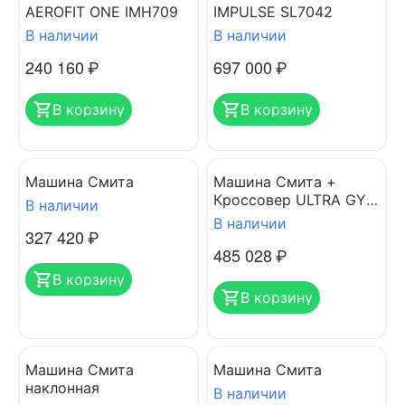
AEROFIT ONE IMH709
IMPULSE SL7042
В наличии
В наличии
240 160
₽
697 000
₽
В корзину
В корзину
Машина Смита
Машина Смита +
Кроссовер ULTRA GYM
В наличии
UG-1309
В наличии
327 420
₽
485 028
₽
В корзину
В корзину
Машина Смита
Машина Смита
наклонная
В наличии