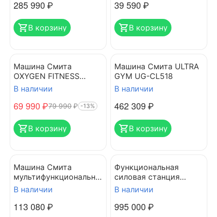
285 990
₽
39 590
₽
В корзину
В корзину
Машина Смита
Машина Смита ULTRA
OXYGEN FITNESS
GYM UG-CL518
FOSTER
В наличии
В наличии
69 990
₽
462 309
₽
79 990
₽
-13%
В корзину
В корзину
Машина Смита
Функциональная
мультифункциональна
силовая станция
я VICTORYFIT VF-
SPIRIT SP-3601
В наличии
В наличии
С6001
113 080
₽
995 000
₽