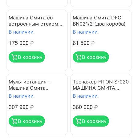
Машина Смита со
Машина Смита DFC
встроенным стеком
BN021/2 (два короба)
FITWORLD FW-9500
В наличии
В наличии
175 000
₽
61 590
₽
В корзину
В корзину
Мультистанция -
Тренажер FITON S-020
Машина Смита
МАШИНА СМИТА
STONERISE D873
ВЕРТИКАЛЬНАЯ
В наличии
В наличии
307 990
₽
360 000
₽
В корзину
В корзину