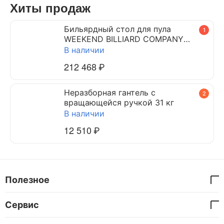
Хиты продаж
Бильярдный стол для пула
1
WEEKEND BILLIARD COMPANY
DYNAMIC TRIUMPH 7 ф (черный)
В наличии
212 468
₽
Неразборная гантель c
2
вращающейся ручкой 31 кг
В наличии
12 510
₽
Полезное
Сервис