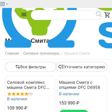
Меню
Найти
Машина Смита
Главная
Силовые тренажеры
Машина Смита
/
/
Все фильтры
Уточнить категорию
Силовой комплекс
Машина Смита с
машина Смита DFC
опциями DFC D6958
Homegym D943
В наличии
(1)
В наличии
153 990
₽
109 990
₽