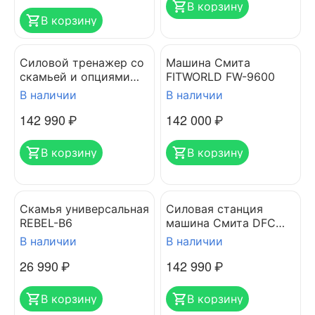
В корзину
В корзину
Силовой тренажер со
Машина Смита
скамьей и опциями
FITWORLD FW-9600
DFC 8500
В наличии
В наличии
(D3023B+D3022SM)
142 990
₽
142 000
₽
В корзину
В корзину
Скамья универсальная
Силовая станция
REBEL-B6
машина Смита DFC
PowerGym D900
В наличии
В наличии
26 990
₽
142 990
₽
В корзину
В корзину