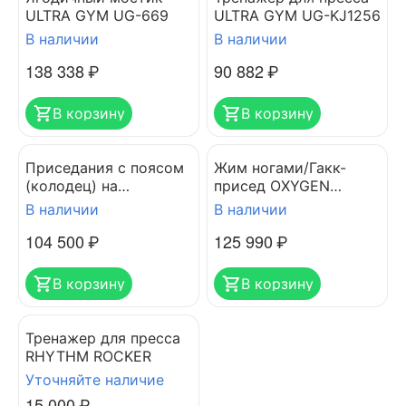
ULTRA GYM UG-669
ULTRA GYM UG-KJ1256
В наличии
В наличии
138 338
₽
90 882
₽
В корзину
В корзину
Приседания с поясом
Жим ногами/Гакк-
(колодец) на
присед OXYGEN
свободных весах
FITNESS HADLEY
В наличии
В наличии
PROTRAIN PR-BS01B
104 500
₽
125 990
₽
В корзину
В корзину
Тренажер для пресса
RHYTHM ROCKER
Уточняйте наличие
15 000
₽