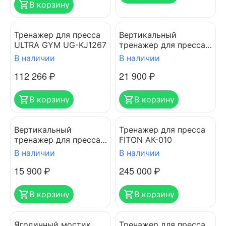
В корзину
Тренажер для пресса
Вертикальный
ULTRA GYM UG-KJ1267
тренажер для пресса
поворотный VictoryFit
В наличии
В наличии
VF-P150
112 266
₽
21 900
₽
В корзину
В корзину
Вертикальный
Тренажер для пресса
тренажер для пресса
FITON АК-010
VictoryFit VF-P120
В наличии
В наличии
15 900
₽
245 000
₽
В корзину
В корзину
Ягодичный мостик
Тренажер для пресса