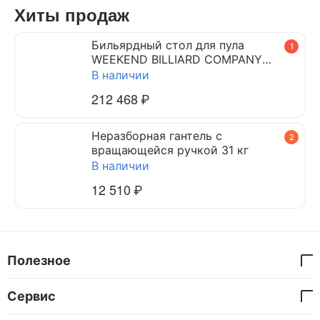
Хиты продаж
Бильярдный стол для пула
1
WEEKEND BILLIARD COMPANY
DYNAMIC TRIUMPH 7 ф (черный)
В наличии
212 468
₽
Неразборная гантель c
2
вращающейся ручкой 31 кг
В наличии
12 510
₽
Полезное
Сервис