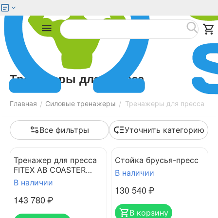
Меню
Найти
Тренажеры для пресса
Главная
Силовые тренажеры
Тренажеры для пресса
/
/
Все фильтры
Уточнить категорию
Тренажер для пресса
Стойка брусья-пресс
FITEX AB COASTER
В наличии
CLUB
В наличии
130 540
₽
143 780
₽
В корзину