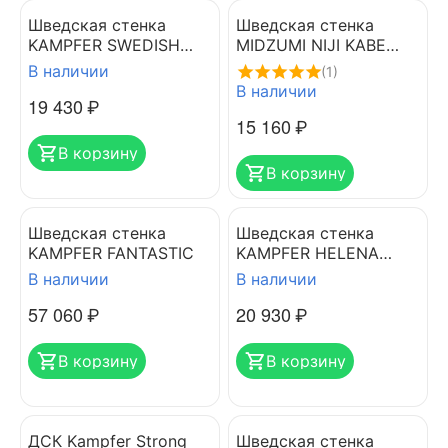
Шведская стенка
Шведская стенка
KAMPFER SWEDISH
MIDZUMI NIJI KABE
WALL
BASKETBALL SHIELD
В наличии
(1)
Снежный барс
В наличии
19 430
₽
15 160
₽
В корзину
В корзину
Шведская стенка
Шведская стенка
KAMPFER FANTASTIC
KAMPFER HELENA
WALL
В наличии
В наличии
57 060
₽
20 930
₽
В корзину
В корзину
ДСК Kampfer Strong
Шведская стенка