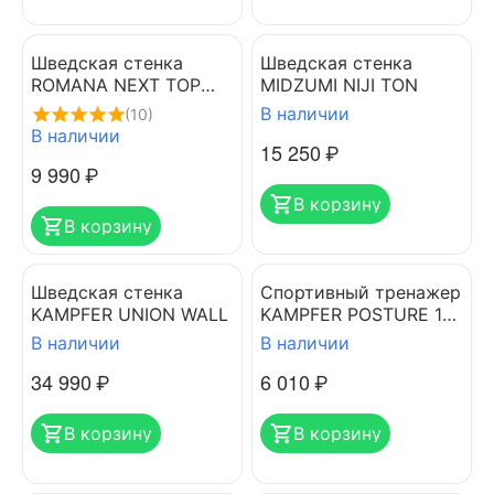
Шведская стенка
Шведская стенка
ROMANA NEXT TOP
MIDZUMI NIJI TON
Белый прованс
В наличии
(10)
В наличии
15 250
₽
9 990
₽
В корзину
В корзину
Шведская стенка
Спортивный тренажер
KAMPFER UNION WALL
KAMPFER POSTURE 1
WALL
В наличии
В наличии
34 990
₽
6 010
₽
В корзину
В корзину