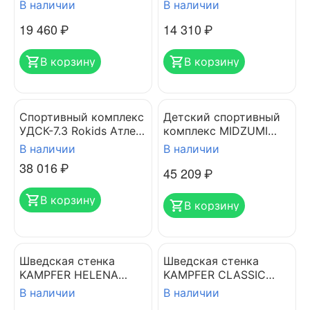
KABE
В наличии
В наличии
19 460
₽
14 310
₽
В корзину
В корзину
Спортивный комплекс
Детский спортивный
УДСК-7.3 Rokids Атлет-
комплекс MIDZUMI
К2
CHIKARA LARGE L
В наличии
В наличии
38 016
₽
45 209
₽
В корзину
В корзину
Шведская стенка
Шведская стенка
KAMPFER HELENA
KAMPFER CLASSIC
WALL BUSYBOARD
CEILING
В наличии
В наличии