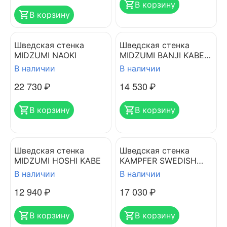
В корзину
В корзину
Шведская стенка
Шведская стенка
MIDZUMI NAOKI
MIDZUMI BANJI KABE
BOXING
В наличии
В наличии
22 730
₽
14 530
₽
В корзину
В корзину
Шведская стенка
Шведская стенка
MIDZUMI HOSHI KABE
KAMPFER SWEDISH
CEILING
В наличии
В наличии
12 940
₽
17 030
₽
В корзину
В корзину