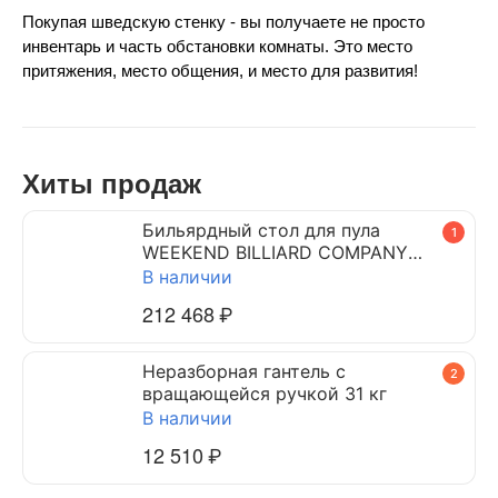
Покупая шведскую стенку - вы получаете не просто 
инвентарь и часть обстановки комнаты. Это место 
притяжения, место общения, и место для развития!
Хиты продаж
Бильярдный стол для пула
1
WEEKEND BILLIARD COMPANY
DYNAMIC TRIUMPH 7 ф (черный)
В наличии
212 468
₽
Неразборная гантель c
2
вращающейся ручкой 31 кг
В наличии
12 510
₽