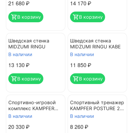
21 680
₽
14 170
₽
В корзину
В корзину
Шведская стенка
Шведская стенка
MIDZUMI RINGU
MIDZUMI RINGU KABE
В наличии
В наличии
13 130
₽
11 850
₽
В корзину
В корзину
Спортивно-игровой
Спортивный тренажер
комплекс KAMPFER
KAMPFER POSTURE 2
KITTY
WALL
В наличии
В наличии
20 330
₽
8 260
₽