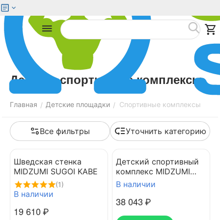
Меню
Найти
Детские спортивные комплексы
Главная
Детские площадки
Спортивные комплексы
/
/
Все фильтры
Уточнить категорию
Шведская стенка
Детский спортивный
MIDZUMI SUGOI KABE
комплекс MIDZUMI
CHIKARA UNIVERSAL
В наличии
(1)
В наличии
38 043
₽
19 610
₽