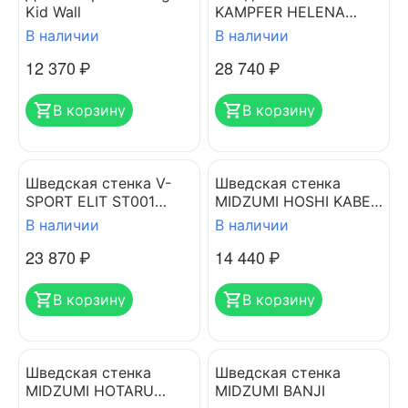
Kid Wall
KAMPFER HELENA
MAXI WALL
В наличии
В наличии
12 370
₽
28 740
₽
В корзину
В корзину
Шведская стенка V-
Шведская стенка
SPORT ELIT ST001
MIDZUMI HOSHI KABE
(лестница+скамья+ту
BOXING
В наличии
В наличии
рник)
23 870
₽
14 440
₽
В корзину
В корзину
Шведская стенка
Шведская стенка
MIDZUMI HOTARU
MIDZUMI BANJI