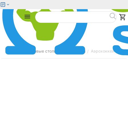
Меню
Найти
Главная
Игровые столы
Аэрохоккей
Аэрохоккей PART
/
/
/