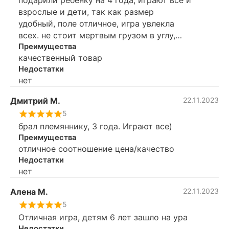
взрослые и дети, так как размер
удобный, поле отличное, игра увлекла
всех. не стоит мертвым грузом в углу,
стоит на журнальном столике очень
Преимущества
качественный товар
удобно, еще бы табло
Недостатки
электронное.....Рекомендую.
нет
Дмитрий М.
22.11.2023
5
брал племяннику, 3 года. Играют все)
Преимущества
отличное соотношение цена/качество
Недостатки
нет
Алена М.
22.11.2023
5
Отличная игра, детям 6 лет зашло на ура
Недостатки