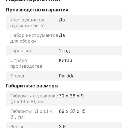
Производство и гарантия
Инструкция на
Да
русском языке
Набор инструментов
Да
для сборки
Гарантия
1 год
Страна
Китай
производства
Бренд
Partida
Габаритные размеры
Габариты в упаковке
70 х 38 х 9
(Д х Ш х В), см
Габариты (Д х Ш х
69 х 37 х 15
В), см
Вес, кг
3.6