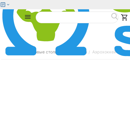
Меню
Найти
Главная
Игровые столы
Аэрохоккей
Аэрохоккей WEEKE
/
/
/