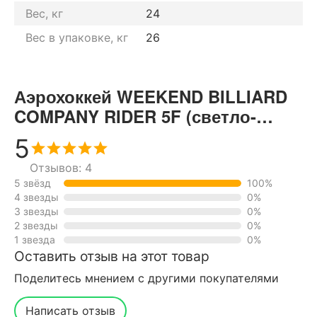
Вес, кг
24
Вес в упаковке, кг
26
Аэрохоккей WEEKEND BILLIARD
COMPANY RIDER 5F (светло-
черный, складной) отзывы от
5
реальных покупателей нашего
Отзывов: 4
интернет-магазина
5 звёзд
100%
4 звезды
0%
3 звезды
0%
2 звезды
0%
1 звезда
0%
Оставить отзыв на этот товар
Поделитесь мнением с другими покупателями
Написать отзыв