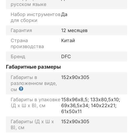
русском языке
Набор инструментов
Да
для сборки
Гарантия
12 месяцев
Страна
Китай
производства
Бренд
DFC
Габаритные размеры
Габариты в
152х90х305
разложенном виде,
см
Габариты в упаковке
158х96х8,5; 133х80,5х10;
(Д х Ш х В), см
69х36,5х34; 140х22х21;
61х50х11
Габариты (Д х Ш х
152х90х305
В), см