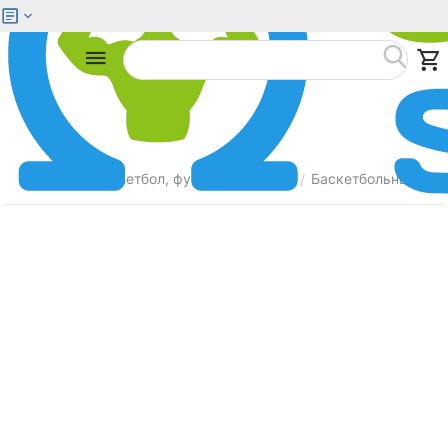
Меню
Найти
Главная
Баскетбол, футбол, волейбол
Баскетбольные сто
/
/