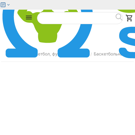
Меню
Найти
Главная
Баскетбол, футбол, волейбол
Баскетбольные сто
/
/