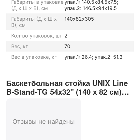
Габариты в упаковке
упак.1: 140.5х84.5х7.5;
(Д х Ш х В), см
упак.2: 146.5х94х19.5
Габариты (Д х Ш х
140х82х305
В), см
Кол-во упаковок, шт
2
Вес, кг
70
Вес в упаковке, кг
упак.1: 26.4; упак.2: 51.3
Баскетбольная стойка UNIX Line
B-Stand-TG 54x32" (140 х 82 см)
R45 H230-305 см отзывы от
реальных покупателей нашего
интернет-магазина
Отзывы не найдены