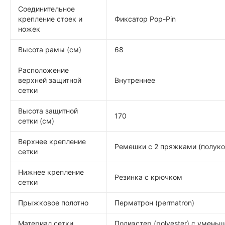
Соединительное
крепление стоек и
Фиксатор Pop-Pin
ножек
Высота рамы (см)
68
Расположение
верхней защитной
Внутреннее
сетки
Высота защитной
170
сетки (см)
Верхнее крепление
Ремешки с 2 пряжками (полук
сетки
Нижнее крепление
Резинка с крючком
сетки
Прыжковое полотно
Перматрон (permatron)
Материал сетки
Полиэстер (polyester) с умень