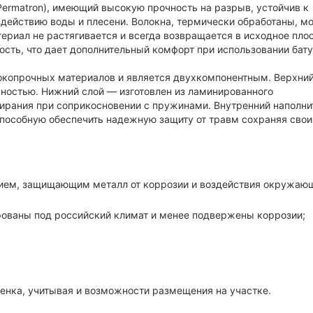
Permatron), имеющий высокую прочность на разрыв, устойчив к
действию воды и плесени. Волокна, термически обработаны, мо
териал не растягивается и всегда возвращается в исходное пло
ость, что дает дополнительный комфорт при использовании бату
окопрочных материалов и является двухкомпонентным. Верхний
хностью. Нижний слой — изготовлен из ламинированного
тирания при соприкосновении с пружинами. Внутренний наполни
пособную обеспечить надежную защиту от травм сохраняя свои
ытием, защищающим металл от коррозии и воздействия окружаю
рованы под российский климат и менее подвержены коррозии;
бенка, учитывая и возможности размещения на участке.