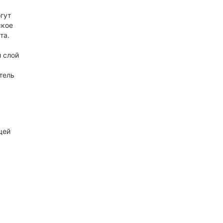
гут
ское
та.
 слой
тель
щей