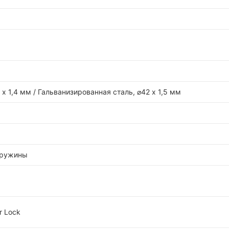
х 1,4 мм / Гальванизированная сталь, ⌀42 х 1,5 мм
пружины
r Lock