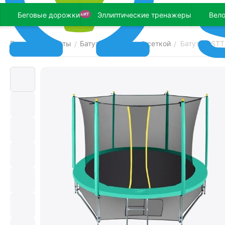
Беговые дорожки
Эллиптические тренажеры
Вел
ХИТ
Главная
Батуты
Батуты с защитной сеткой
Батут HASTT
/
/
/