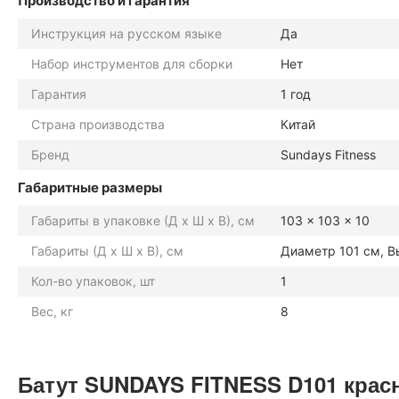
Производство и гарантия
Инструкция на русском языке
Да
Набор инструментов для сборки
Нет
Гарантия
1 год
Страна производства
Китай
Бренд
Sundays Fitness
Габаритные размеры
Габариты в упаковке (Д х Ш х В), см
103 x 103 x 10
Габариты (Д х Ш х В), см
Диаметр 101 см, В
Кол-во упаковок, шт
1
Вес, кг
8
Батут SUNDAYS FITNESS D101 крас