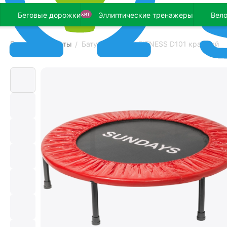
Беговые дорожки
Эллиптические тренажеры
Вел
ХИТ
Главная
Батуты
Батут SUNDAYS FITNESS D101 красный
/
/