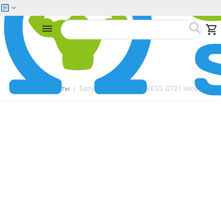
Меню
Найти
Главная
Батуты
Батут SUNDAYS FITNESS D121 зеленый
/
/