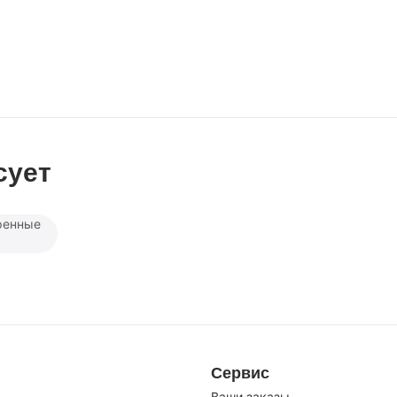
сует
ренные
Сервис
Ваши заказы