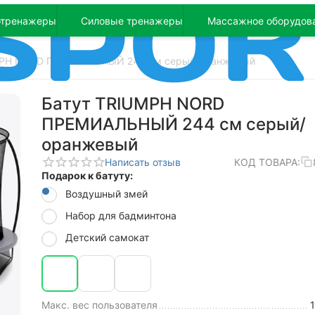
отренажеры
Силовые тренажеры
Массажное оборудов
MPH NORD ПРЕМИАЛЬНЫЙ 244 cм серый/оранжевый
Бaтут TRIUMPH NORD
ПРЕМИАЛЬНЫЙ 244 cм серый/
оранжевый
Написать отзыв
КОД ТОВАРА:
Подарок к батуту:
Воздушный змей
Набор для бадминтона
Детский самокат
Макс. вес пользователя