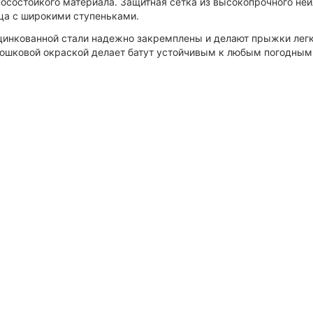
осостойкого материала. Защитная сетка из высокопрочного ней
ица с широкими ступеньками.
 оцинкованной стали надежно закремплены и делают прыжки лег
рошковой окраской делает батут устойчивым к любым погодным