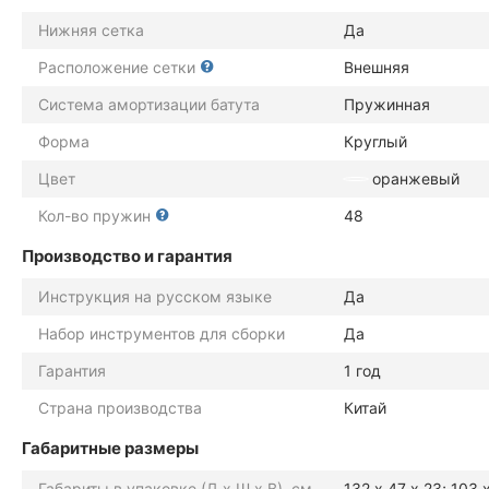
Нижняя сетка
Да
Расположение сетки
Внешняя
Система амортизации батута
Пружинная
Форма
Круглый
Цвет
оранжевый
Кол-во пружин
48
Производство и гарантия
Инструкция на русском языке
Да
Набор инструментов для сборки
Да
Гарантия
1 год
Страна производства
Китай
Габаритные размеры
Габариты в упаковке (Д х Ш х В), см
132 х 47 х 23; 103 х