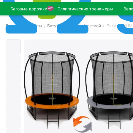
Беговые дорожки
Эллиптические тренажеры
Вел
ХИТ
Главная
Батуты
Батуты с защитной сеткой
Бaтут TRIU
/
/
/