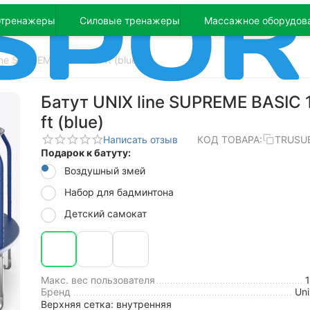
отренажеры
Силовые тренажеры
Массажное оборудов
ine SUPREME BASIC 14 ft (blue)
Батут UNIX line SUPREME BASIC 
ft (blue)
Написать отзыв
КОД ТОВАРА:
TRUSU
Подарок к батуту:
Воздушный змей
Набор для бадминтона
Детский самокат
Макс. вес пользователя
Бренд
Uni
Верхняя сетка: внутренняя