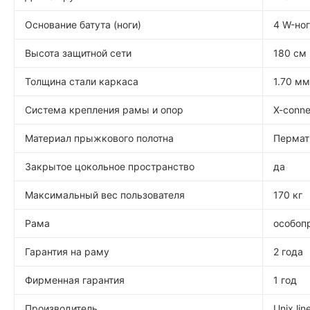
Основание батута (ноги)
4 W-но
Высота защитной сети
180 см
Толщина стали каркаса
1.70 мм
Система крепления рамы и опор
X-conne
Материал прыжкового полотна
Перматр
Закрытое цокольное пространство
да
Максимальный вес пользователя
170 кг
Рама
особоп
Гарантия на раму
2 года
Фирменная гарантия
1 год
Производитель
Unix lin