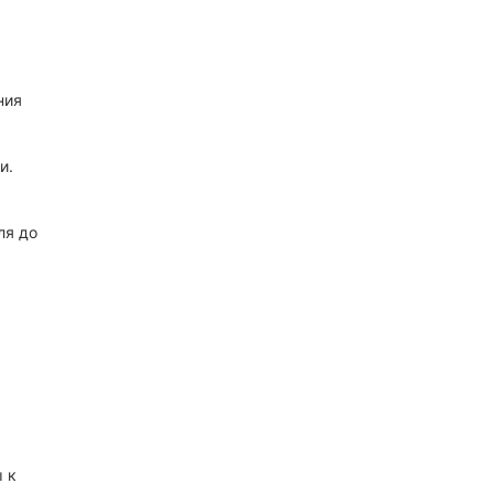
ния
и.
ля до
 к