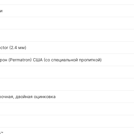
ги
ctor (2.4 мм)
он (Permatron) США (cо специальной пропиткой)
рочная, двойная оцинковка
e™