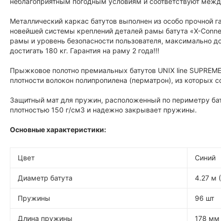
неблагоприятным погодным условиям и соответствуют межд
Металлический каркас батутов выполнен из особо прочной г
новейшей системы креплений деталей рамы батута «X-Conneс
рамы и уровень безопасности пользователя, максимально до
достигать 180 кг. Гарантия на раму 2 года!!!
Прыжковое полотно премиальных батутов UNIX line SUPREM
плотности волокон полипропилена (перматрон), из которых с
Защитный мат для пружин, расположенный по периметру бат
плотностью 150 г/см3 и надежно закрывает пружины.
Основные характеристики:
Цвет
Синий
Диаметр батута
4.27 м (
Пружины
96 шт
Длина пружины
178 мм