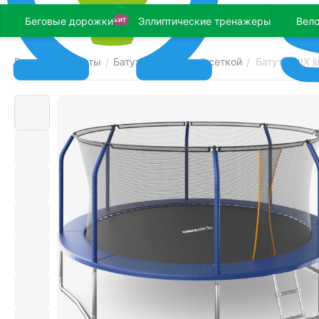
Беговые дорожки
Эллиптические тренажеры
Вел
ХИТ
Главная
Батуты
Батуты с защитной сеткой
Батут UNIX l
/
/
/