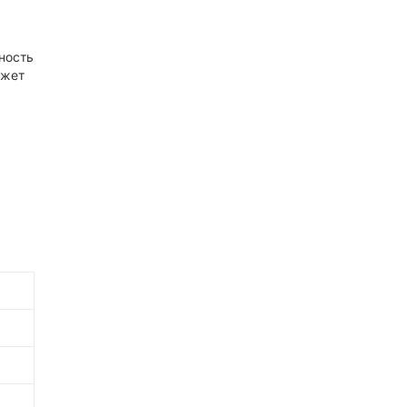
ность
ожет