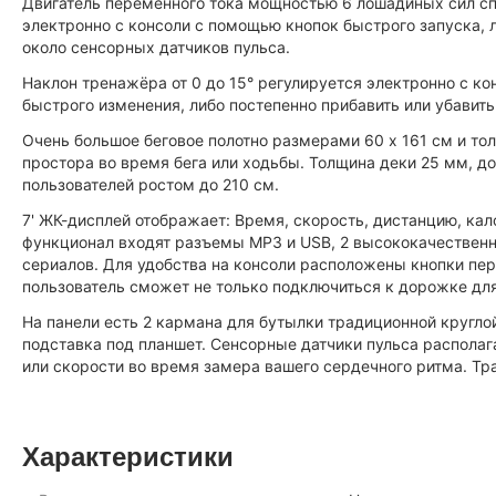
Двигатель переменного тока мощностью 6 лошадиных сил спо
электронно с консоли с помощью кнопок быстрого запуска, 
около сенсорных датчиков пульса.
Наклон тренажёра от 0 до 15° регулируется электронно с 
быстрого изменения, либо постепенно прибавить или убавит
Очень большое беговое полотно размерами 60 х 161 см и т
простора во время бега или ходьбы. Толщина деки 25 мм, д
пользователей ростом до 210 см.
7' ЖК-дисплей отображает: Время, скорость, дистанцию, кало
функционал входят разъемы MP3 и USB, 2 высококачествен
сериалов. Для удобства на консоли расположены кнопки пе
пользователь сможет не только подключиться к дорожке для
На панели есть 2 кармана для бутылки традиционной кругло
подставка под планшет. Сенсорные датчики пульса распола
или скорости во время замера вашего сердечного ритма. Т
Характеристики