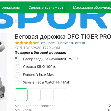
отренажеры
Силовые тренажеры
Массажное оборудов
дорожка DFC TIGER PRO
Беговая дорожка DFC TIGER PR
5
Отзывов: 2
Написать отзыв
КОД ТОВАРА:
T770 COM
Подарок к беговой дорожке:
Беспроводные наушники TWS i7
Смазка SIL-X 100мл
Коврик Silnce Max
Умные часы Watch H-7 Mah
Макс. вес пользователя
Мощность
6