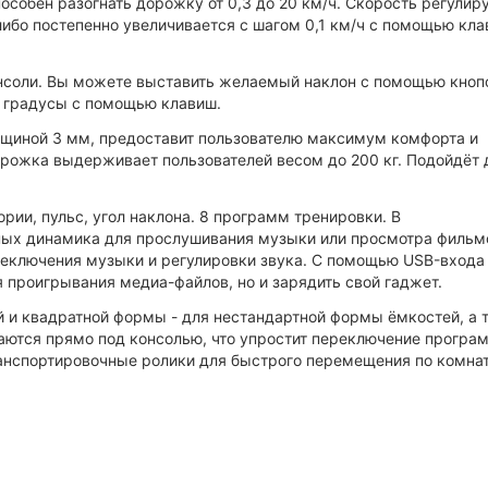
собен разогнать дорожку от 0,3 до 20 км/ч. Скорость регулир
либо постепенно увеличивается с шагом 0,1 км/ч с помощью кл
консоли. Вы можете выставить желаемый наклон с помощью кноп
ь градусы с помощью клавиш.
олщиной 3 мм, предоставит пользователю максимум комфорта и
орожка выдерживает пользователей весом до 200 кг. Подойдёт 
рии, пульс, угол наклона. 8 программ тренировки. В
ных динамика для прослушивания музыки или просмотра фильм
реключения музыки и регулировки звука. С помощью USB-входа
 проигрывания медиа-файлов, но и зарядить свой гаджет.
й и квадратной формы - для нестандартной формы ёмкостей, а 
гаются прямо под консолью, что упростит переключение програ
ранспортировочные ролики для быстрого перемещения по комнат