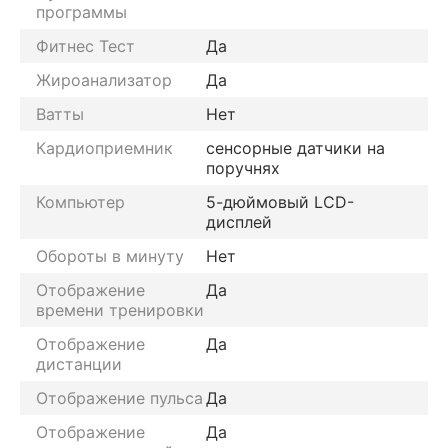
программы
Фитнес Тест
Да
Жироанализатор
Да
Ватты
Нет
Кардиоприемник
сенсорные датчики на
поручнях
Компьютер
5-дюймовый LCD-
дисплей
Обороты в минуту
Нет
Отображение
Да
времени тренировки
Отображение
Да
дистанции
Отображение пульса
Да
Отображение
Да