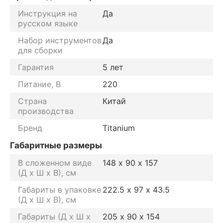
Инструкция на
Да
русском языке
Набор инструментов
Да
для сборки
Гарантия
5 лет
Питание, В
220
Страна
Китай
производства
Бренд
Titanium
Габаритные размеры
В сложенном виде
148 х 90 х 157
(Д х Ш х В), см
Габариты в упаковке
222.5 х 97 х 43.5
(Д х Ш х В), см
Габариты (Д х Ш х
205 х 90 х 154