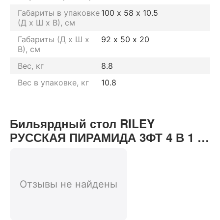
Габариты в упаковке
100 х 58 х 10.5
(Д х Ш х В), см
Габариты (Д х Ш х
92 х 50 х 20
В), см
Вес, кг
8.8
Вес в упаковке, кг
10.8
Бильярдный стол RILEY
РУССКАЯ ПИРАМИДА 3ФТ 4 В 1 с
комплектом аксессуаров отзывы
от реальных покупателей нашего
интернет-магазина
Отзывы не найдены