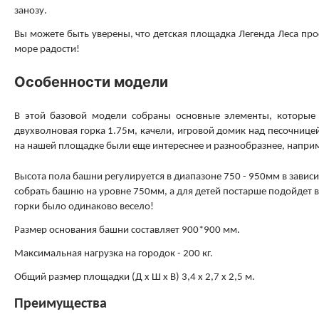
занозу.
Вы можете быть уверены, что детская площадка Легенда Леса про
море радости!
Особенности модели
В
этой базовой модели собраны основные элементы, которые п
двухволновая горка 1.75м, качели, игровой домик над песочниц
на нашей площадке были еще интереснее и разнообразнее, наприме
Высота пола башни регулируется в диапазоне 750 - 950мм в завис
собрать башню на уровне 750мм, а для детей постарше подойдет в
горки было одинаково весело!
Размер основания башни составляет 900*900 мм.
Максимальная нагрузка на городок - 200 кг.
Общий размер площадки (Д х Ш х В) 3,4 х 2,7 х 2,5 м.
Преимущества