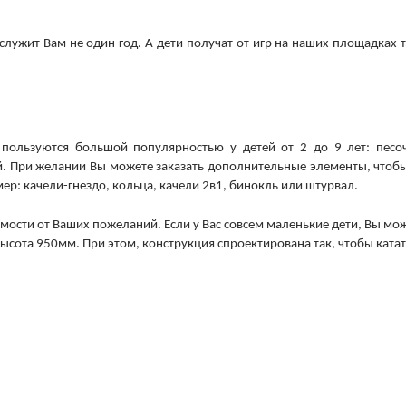
служит Вам не один год. А дети получат от игр на наших площадках 
ользуются большой популярностью у детей от 2 до 9 лет: песо
ей. При желании Вы можете заказать дополнительные элементы, чтоб
р: качели-гнездо, кольца, качели 2в1, бинокль или штурвал.
имости от Ваших пожеланий. Если у Вас совсем маленькие дети, Вы мо
ысота 950мм. При этом, конструкция спроектирована так, чтобы катат