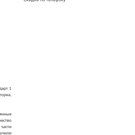
дарт 1
горка,
вянные
чество
 части
лучили