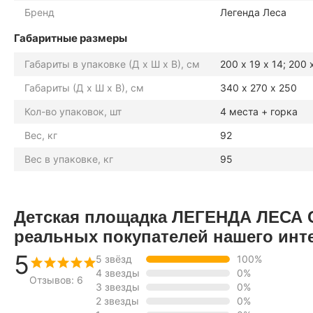
Бренд
Легенда Леса
Габаритные размеры
Габариты в упаковке (Д х Ш х В), см
200 х 19 х 14; 200 х
Габариты (Д х Ш х В), см
340 х 270 х 250
Кол-во упаковок, шт
4 места + горка
Вес, кг
92
Вес в упаковке, кг
95
Детская площадка ЛЕГЕНДА ЛЕСА С
реальных покупателей нашего инт
5
5 звёзд
100%
4 звезды
0%
Отзывов: 6
3 звезды
0%
2 звезды
0%