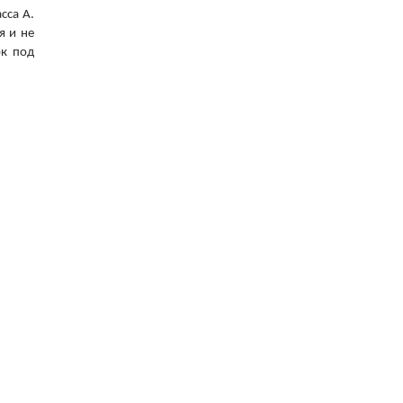
сса А.
я и не
ок под