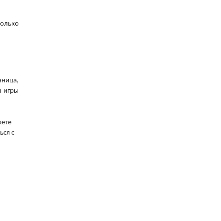
только
чница,
ы игры
жете
ься с