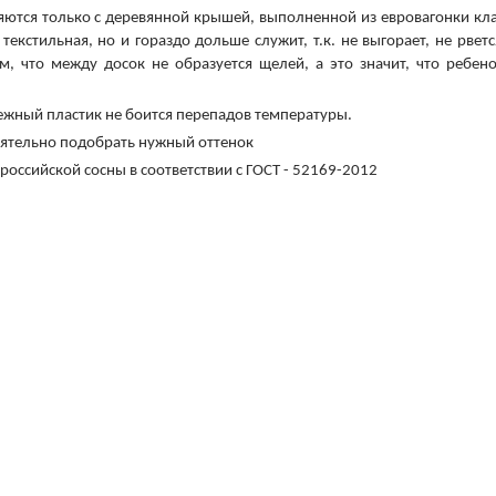
яются только с деревянной крышей, выполненной из евровагонки кла
екстильная, но и гораздо дольше служит, т.к. не выгорает, не рветс
м, что между досок не образуется щелей, а это значит, что ребен
ежный пластик не боится перепадов температуры.
оятельно подобрать нужный оттенок
российской сосны в соответствии с ГОСТ - 52169-2012