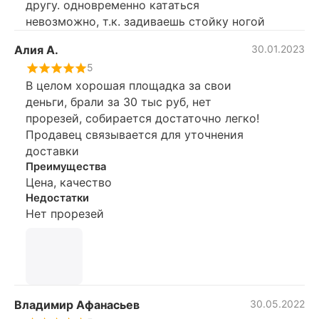
другу. одновременно кататься
установить. Боялась что цвет горки не
невозможно, т.к. задиваешь стойку ногой
понравится детям, но обошлось.
Младший сын любит красный цвет, а
Алия А.
30.01.2023
старшему было без разницы. Покупкой
5
все довольны. Рекомендую и фирму и
В целом хорошая площадка за свои
площадку.
деньги, брали за 30 тыс руб, нет
прорезей, собирается достаточно легко!
Продавец связывается для уточнения
доставки
Преимущества
Цена, качество
Недостатки
Нет прорезей
Владимир Афанасьев
30.05.2022