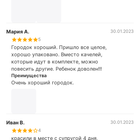
хотя находится в нашем городе. Мы
решили сами съездить забрать не смотря
на то что доставка курьером у нас была
оплачена. Это был неприятный момент,
Мария А.
30.01.2023
но к площадке никак не относится
5
Городок хороший. Пришло все целое,
хорошо упаковано. Вместо качелей,
которые идут в комплекте, можно
повесить другие. Ребенок доволен!!!
Преимущества
Очень хороший городок.
Иван В.
30.01.2023
4
красили в месте с супругой 4 дня,