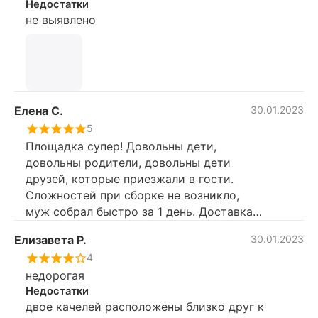
Недостатки
не выявлено
Елена С.
30.01.2023
5
Площадка супер! Довольны дети,
довольны родители, довольны дети
друзей, которые приезжали в гости.
Сложностей при сборке не возникло,
муж собрал быстро за 1 день. Доставка
была на 1 день раньше намеченной даты.
Елизавета Р.
30.01.2023
Был небольшой форс мажор в цвете
4
горки. Заказывала зелёную горку, а
недорогая
пришла красная. Продавец предлагал
Недостатки
обменять, но я не стала этого делать, т. к
двое качелей расположены близко друг к
лето было на носу и хотелось быстрее