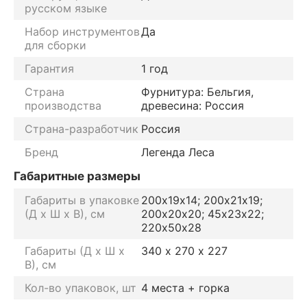
русском языке
Набор инструментов
Да
для сборки
Гарантия
1 год
Страна
Фурнитура: Бельгия,
производства
древесина: Россия
Страна-разработчик
Россия
Бренд
Легенда Леса
Габаритные размеры
Габариты в упаковке
200х19х14; 200х21х19;
(Д х Ш х В), см
200х20х20; 45х23х22;
220х50х28
Габариты (Д х Ш х
340 х 270 х 227
В), см
Кол-во упаковок, шт
4 места + горка