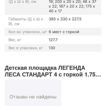
(Д х Ш х В), см
19; 200 х 20 х 20; 48 х 37
х 22; 187 х 20 х 22; 175 х
40 х 17
Габариты (Д х Ш х
385 х 330 х 227.5
В), см
Кол-во упаковок, шт
6 мест с горкой
Вес, кг
127.7
Вес в упаковке, кг
130
Детская площадка ЛЕГЕНДА
ЛЕСА СТАНДАРТ 4 с горкой 1.75м
отзывы от реальных
покупателей нашего интернет-
магазина
Отзывы не найдены