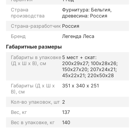
Страна
Фурнитура: Бельгия,
производства
древесина: Россия
Страна-разработчик
Россия
Бренд
Легенда Леса
Габаритные размеры
Габариты в упаковке
5 мест + скат:
(Д х Ш х В), см
200х29х27; 100х28х26;
150х27х20; 207х24х21;
45х22х21; 220х50х28
Габариты (Д х Ш х
351 х 340 х 251
В), см
Кол-во упаковок, шт
2
Вес, кг
137
Вес в упаковке, кг
140