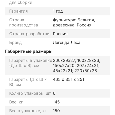
для сборки
Гарантия
1 год
Страна
Фурнитура: Бельгия,
производства
древесина: Россия
Страна-разработчик
Россия
Бренд
Легенда Леса
Габаритные размеры
Габариты в упаковке
200х29х27; 100х28х26;
(Д х Ш х В), см
150х27х20; 207х24х21;
45х22х21; 220х50х28
Габариты (Д х Ш х
465 х 351 х 251
В), см
Кол-во упаковок, шт
6
Вес, кг
145
Вес в упаковке, кг
150