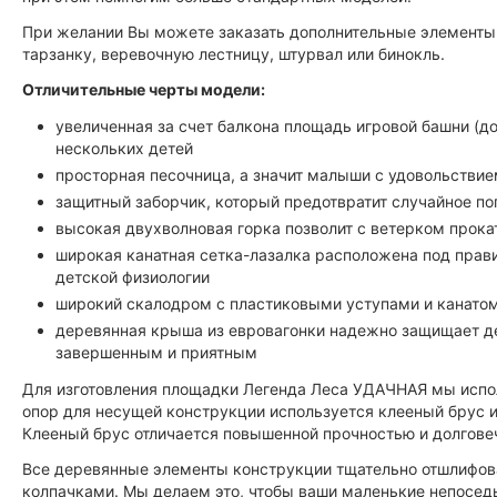
При желании Вы можете заказать дополнительные элементы, 
тарзанку, веревочную лестницу, штурвал или бинокль.
Отличительные черты модели:
увеличенная за счет балкона площадь игровой башни (д
нескольких детей
просторная песочница, а значит малыши с удовольствие
защитный заборчик, который предотвратит случайное по
высокая двухволновая горка позволит с ветерком прока
широкая канатная сетка-лазалка расположена под прави
детской физиологии
широкий скалодром с пластиковыми уступами и канато
деревянная крыша из евровагонки надежно защищает дет
завершенным и приятным
Для изготовления площадки Легенда Леса УДАЧНАЯ мы испол
опор для несущей конструкции используется клееный брус и
Клееный брус отличается повышенной прочностью и долгове
Все деревянные элементы конструкции тщательно отшлифов
колпачками. Мы делаем это, чтобы ваши маленькие непоседы