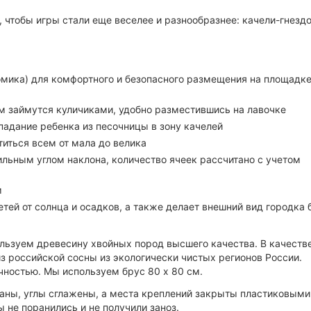
чтобы игры стали еще веселее и разнообразнее: качели-гнездо
омика) для комфортного и безопасного размещения на площадк
м займутся куличиками, удобно разместившись на лавочке
падание ребенка из песочницы в зону качелей
титься всем от мала до велика
льным углом наклона, количество ячеек рассчитано с учетом
м
ей от солнца и осадков, а также делает внешний вид городка 
ьзуем древесину хвойных пород высшего качества. В качеств
з российской сосны из экологически чистых регионов России.
чностью. Мы используем брус 80 х 80 см.
аны, углы сглажены, а места креплений закрыты пластиковыми
 не поранились и не получили заноз.