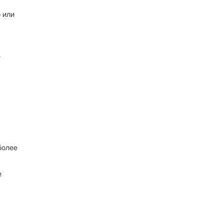
 или
е
более
е