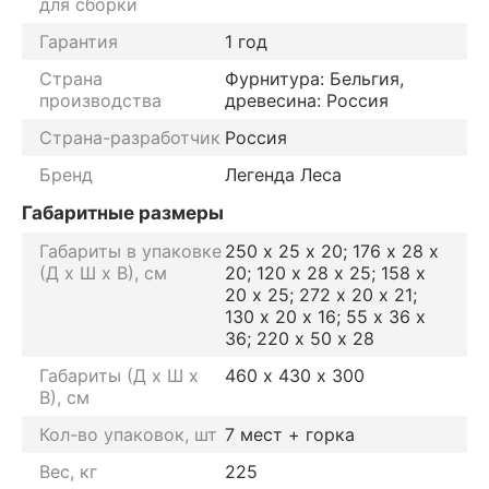
для сборки
Гарантия
1 год
Страна
Фурнитура: Бельгия,
производства
древесина: Россия
Страна-разработчик
Россия
Бренд
Легенда Леса
Габаритные размеры
Габариты в упаковке
250 х 25 х 20; 176 х 28 х
(Д х Ш х В), см
20; 120 х 28 х 25; 158 х
20 х 25; 272 х 20 х 21;
130 х 20 х 16; 55 х 36 х
36; 220 х 50 х 28
Габариты (Д х Ш х
460 х 430 х 300
В), см
Кол-во упаковок, шт
7 мест + горка
Вес, кг
225