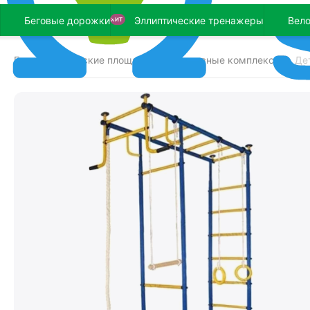
Беговые дорожки
Эллиптические тренажеры
Вел
ХИТ
Главная
Детские площадки
Спортивные комплексы
Де
/
/
/