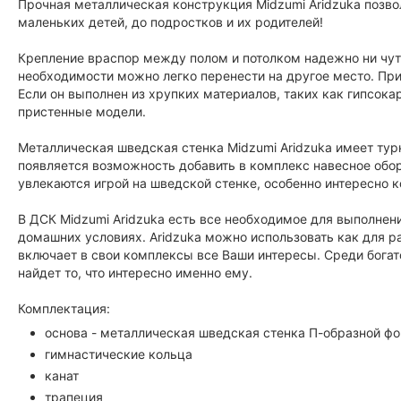
Прочная металлическая конструкция Midzumi Aridzuka позво
маленьких детей, до подростков и их родителей!
Крепление враспор между полом и потолком надежно ни чуть
необходимости можно легко перенести на другое место. При
Если он выполнен из хрупких материалов, таких как гипсокар
пристенные модели.
Металлическая шведская стенка Midzumi Aridzuka имеет тур
появляется возможность добавить в комплекс навесное обору
увлекаются игрой на шведской стенке, особенно интересно к
В ДСК Midzumi Aridzuka есть все необходимое для выполн
домашних условиях. Aridzuka можно использовать как для ра
включает в свои комплексы все Ваши интересы. Среди бога
найдет то, что интересно именно ему.
Комплектация:
основа - металлическая шведская стенка П-образной ф
гимнастические кольца
канат
трапеция