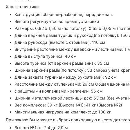
Характеристики:
Конструкция: сборная-разборная, передвижная.
Высота регулируется во время установки
Размеры: 0,92 х 1,50 м (по потолку), 0,55 х 0,05 м (по по
Длина верхней рамы турник и рукоход(по потолку): 150 
Длина рукохода (вместе с стойками): 110 см
Внутренне растояние между шведскими лестницами: 1 
Длина выступа турника: 40 см
Высота турника (от верхней рамы вниз): 35 см
Ширина верхней рамы(по потолку): 53 см(без учета кре
Длина захвата турника(между рукоятками): 92 см
Расстояние между ступеньками: 26 см Общая ширина м
c защитными колпачками креплений: 55 см
Ширина металлической лестницы дск: 53 см (без учета 
Вес комплекса: 39 кг (Высота №1); 41 кг (Высота №2)
Максимальная нагрузка на комплекс: до 100 кг.
При заказе Вы можете выбрать подходящую высоту детского
Высота №1: от 2,4 до 2,9 м