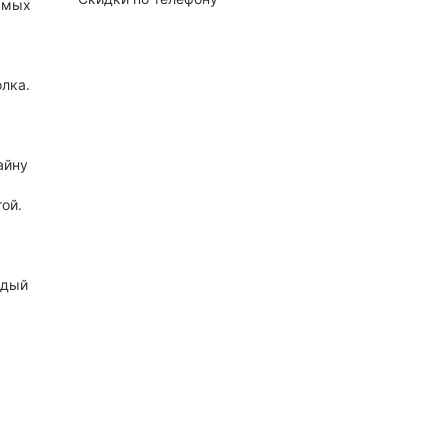
самых
лка.
айну
ой.
ждый