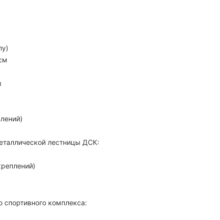
лу)
см
м
плений)
еталлической лестницы ДСК:
креплений)
 спортивного комплекса: