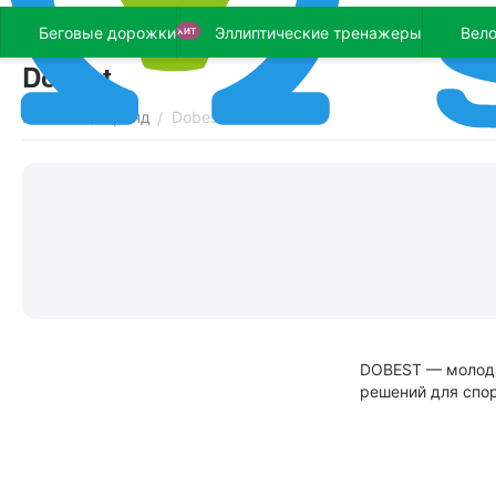
Беговые дорожки
Эллиптические тренажеры
Вел
ХИТ
Dobest
Главная
Бренд
Dobest
/
/
DOBEST — молода
решений для спо