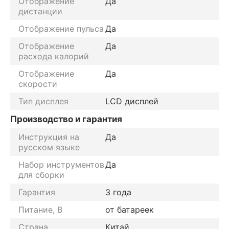
Отображение
Да
дистанции
Отображение пульса
Да
Отображение
Да
расхода калорий
Отображение
Да
скорости
Тип дисплея
LCD дисплей
Производство и гарантия
Инструкция на
Да
русском языке
Набор инструментов
Да
для сборки
Гарантия
3 года
Питание, В
от батареек
Страна
Китай