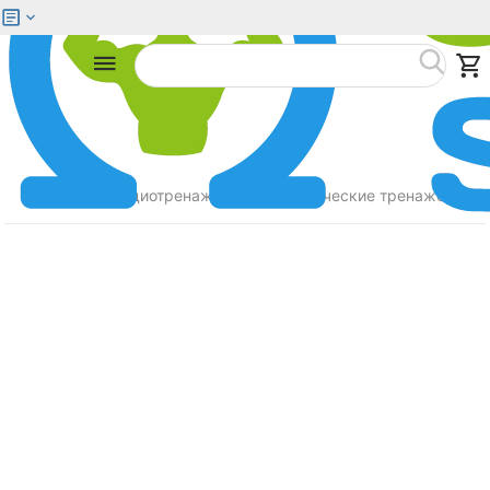
Меню
Найти
Главная
Кардиотренажеры
Эллиптические тренажеры
/
/
/