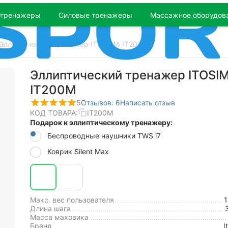
отренажеры
Силовые тренажеры
Массажное оборудов
Эллиптический тренажер ITOSIMA IT200M
Эллиптический тренажер ITOSI
IT200M
5
Отзывов: 6
Написать отзыв
КОД ТОВАРА:
IT200M
Подарок к эллиптическому тренажеру:
Беспроводные наушники TWS i7
Коврик Silent Max
Макс. вес пользователя
Длина шага
Масса маховика
Бренд
I