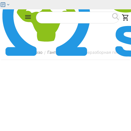
Меню
Найти
Главная
Железо
Гантели
Гантель неразборная гексагон
/
/
/