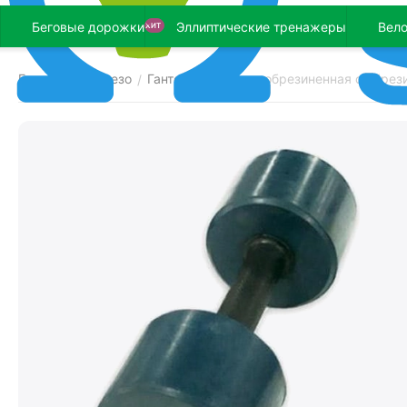
Беговые дорожки
Эллиптические тренажеры
Вел
ХИТ
Главная
Железо
Гантели
Гантель обрезиненная с обрези
/
/
/