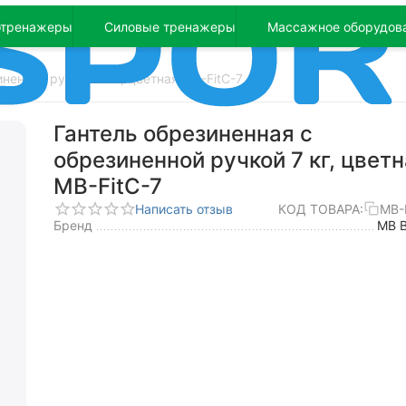
отренажеры
Силовые тренажеры
Массажное оборудов
ненной ручкой 7 кг, цветная MB-FitC-7
Гантель обрезиненная с
обрезиненной ручкой 7 кг, цвет
MB-FitC-7
Написать отзыв
КОД ТОВАРА:
MB-
Бренд
MB B