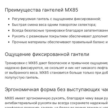
Преимущества гантелей MX85
Регулируемая гантель с ощущением фиксированной;
Быстрая смена веса одним поворотом селектора;
Всегда безопасные тренировки благодаря запатентованн
Рукоять с резиновым покрытием обеспечивает дополните
Прочные материалы обеспечивают правильный баланс и 
Ощущение фиксированной гантели
Тренировки с MX85 дают безопасное и привычное ощущение,
надежно фиксируются, не скользят и них нет никакого люфт
от выбранного веса. MX85 становится больше только при доб
полупустую гантель.
Эргономичная форма без выступающих ча
MX85 имеет эргономичную рукоять, благодаря чему ваши ру
антибактериальной рукояти вы всегда сохраняете надежный х
комфортно положить гантель на бедро во время тяжелых уп