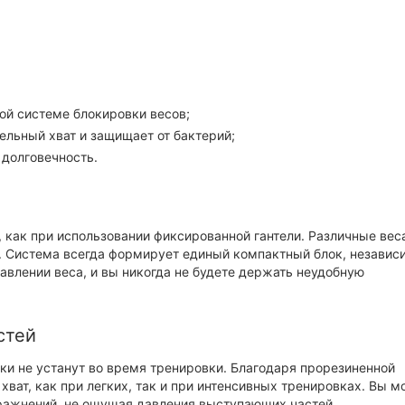
ой системе блокировки весов;
льный хват и защищает от бактерий;
долговечность.
 как при использовании фиксированной гантели. Различные вес
а. Система всегда формирует единый компактный блок, независ
авлении веса, и вы никогда не будете держать неудобную
стей
ки не устанут во время тренировки. Благодаря прорезиненной
ват, как при легких, так и при интенсивных тренировках. Вы 
ражнений, не ощущая давления выступающих частей.