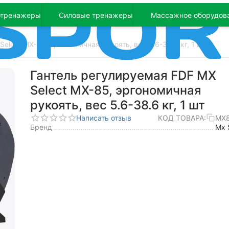
отренажеры
Силовые тренажеры
Массажное оборудов
elect MX-85, эргономичная рукоять, вес 5.6-38.6 кг, 1 шт
Гантель регулируемая FDF MX
Select MX-85, эргономичная
рукоять, вес 5.6-38.6 кг, 1 шт
Написать отзыв
КОД ТОВАРА:
MX
Бренд
Mx 