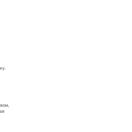
ку.
твом,
аша