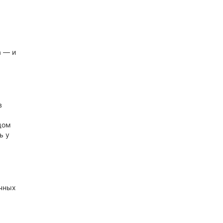
а — и
в
дом
ь у
ичных