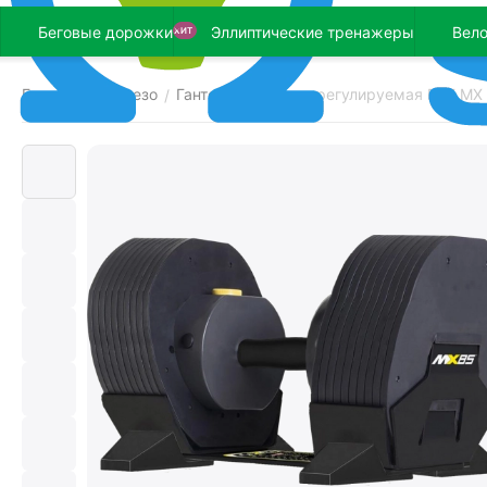
Беговые дорожки
Эллиптические тренажеры
Вел
ХИТ
Главная
Железо
Гантели
Гантель регулируемая FDF MX S
/
/
/