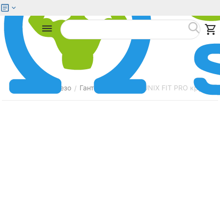
Меню
Найти
Главная
Железо
Гантели
Гантель UNIX FIT PRO круглая 
/
/
/