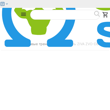
Меню
Найти
Главная
Силовые тренажеры
Гантель ZIVA ZVO-DBPU-102
/
/