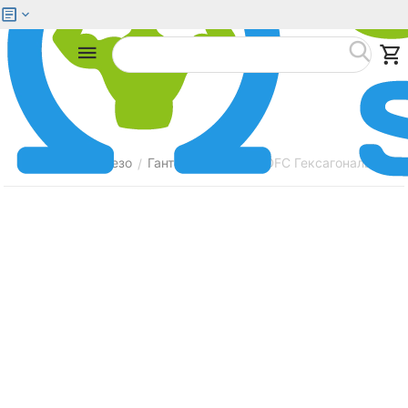
Меню
Найти
Главная
Железо
Гантели
Гантели DFC Гексагональные
/
/
/