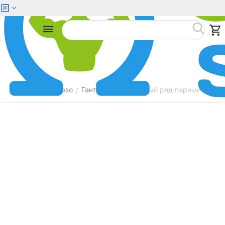
Меню
Найти
Главная
Железо
Гантели
Гантельный ряд парный от 2.5 
/
/
/