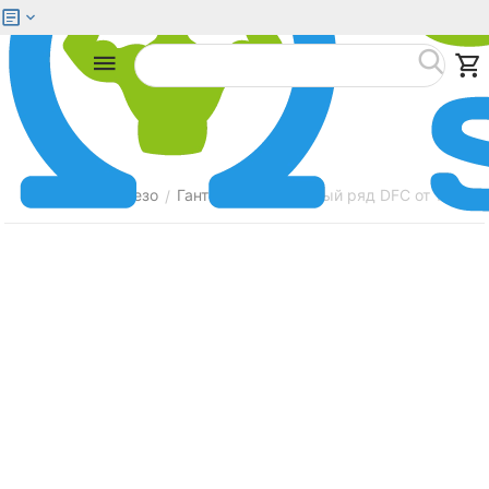
Меню
Найти
Главная
Железо
Гантели
Гантельный ряд DFC от 1 кг до 
/
/
/